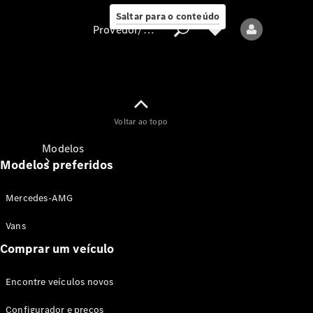
Saltar para o conteúdo
Provedor/proteção de dados
Provedor/proteção
Voltar ao topo
de dados
Modelos
Modelos preferidos
Mercedes-AMG
Vans
Comprar um veículo
Todos os modelos
Encontre veículos novos
Modelos elétricos
Configurador e preços