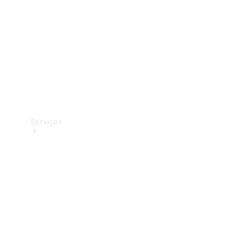
Originais
Coleção
Serviços
Todos os
serviços