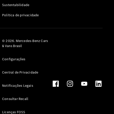
Classe G
Sustentabilidade
Configurador
Política de privacidade
Test drive
Showroom
Online
Hatchback
© 2026. Mercedes-Benz Cars
& Vans Brasil
Configurações
Central de Privacidade
Classe A
Hatchback
Notificações Legais
Configurador
Test drive
Consultar Recall
Showroom
Online
Licenças FOSS