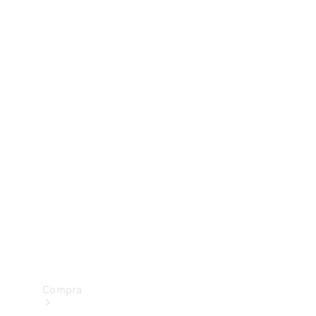
Configurador
Test drive
Showroom Online
Compra