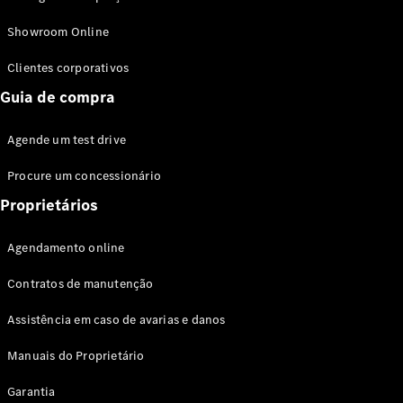
Modelos híbridos plug-in
Showroom Online
Sedans
Clientes corporativos
Guia de compra
Agende um test drive
Procure um concessionário
Todos os
Sedans
Proprietários
Classe C
Sedan
Agendamento online
EQE
Elétrico
Sedan
Contratos de manutenção
Classe E
Sedan
Assistência em caso de avarias e danos
Classe S
Sedan
Manuais do Proprietário
Longo
Garantia