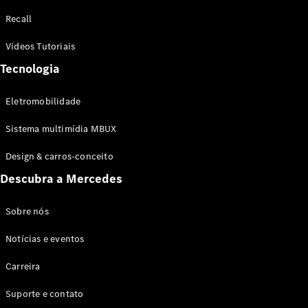
Configurador
Recall
Test drive
Showroom
Vídeos Tutoriais
Online
Tecnologia
SUV
Eletromobilidade
Sistema multimídia MBUX
Design & carros-conceito
Todos os
Descubra a Mercedes
SUVs
EQB
Elétrico
GLA
Sobre nós
GLB
Notícias e eventos
GLC
GLC Coupé
Carreira
GLE
GLE Coupé
Suporte e contato
GLS