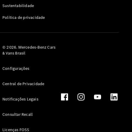
Classe G
Sustentabilidade
Configurador
Política de privacidade
Test drive
Showroom
Online
Hatchback
© 2026. Mercedes-Benz Cars
& Vans Brasil
Configurações
Central de Privacidade
Classe A
Hatchback
Notificações Legais
Configurador
Test drive
Consultar Recall
Showroom
Online
Licenças FOSS