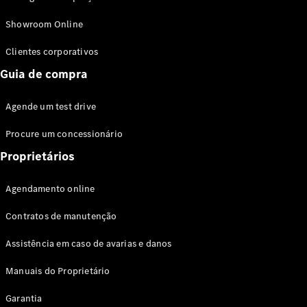
Modelos híbridos plug-in
Showroom Online
Sedans
Clientes corporativos
Guia de compra
Agende um test drive
Procure um concessionário
Todos os
Sedans
Proprietários
Classe C
Sedan
Agendamento online
EQE
Elétrico
Sedan
Contratos de manutenção
Classe E
Sedan
Assistência em caso de avarias e danos
Classe S
Sedan
Manuais do Proprietário
Longo
Garantia