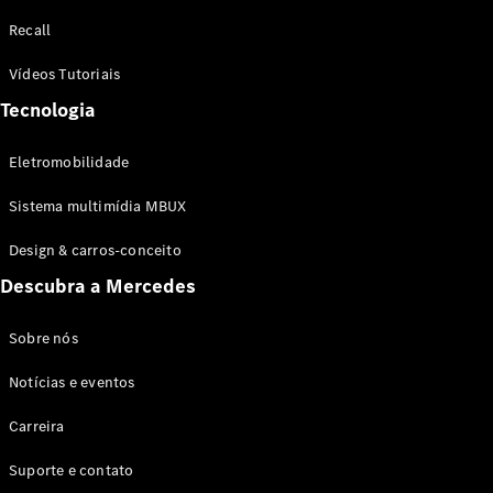
Configurador
Recall
Test drive
Showroom
Vídeos Tutoriais
Online
Tecnologia
SUV
Eletromobilidade
Sistema multimídia MBUX
Design & carros-conceito
Todos os
Descubra a Mercedes
SUVs
EQB
Elétrico
GLA
Sobre nós
GLB
Notícias e eventos
GLC
GLC Coupé
Carreira
GLE
GLE Coupé
Suporte e contato
GLS