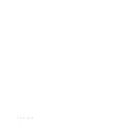
Configurador
Test drive
Showroom Online
Compra