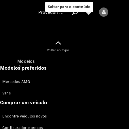
Saltar para o conteúdo
Provedor/proteção de dados
Provedor/proteção
Voltar ao topo
de dados
Modelos
Modelos preferidos
Mercedes-AMG
Vans
Comprar um veículo
Todos os modelos
Encontre veículos novos
Modelos elétricos
Configurador e preços