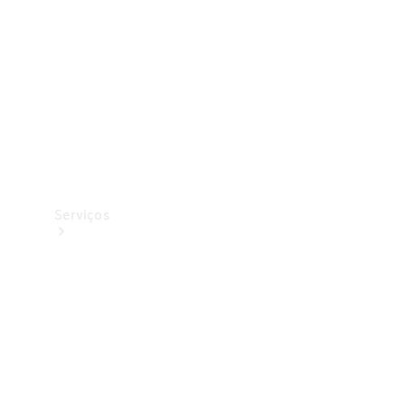
Originais
Coleção
Serviços
Todos os
serviços