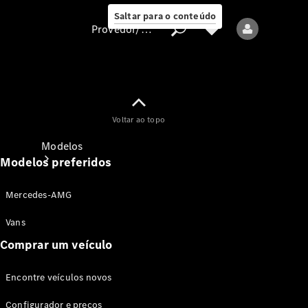
Saltar para o conteúdo
Provedor/proteção de dados
Provedor/proteção
Voltar ao topo
de dados
Modelos
Modelos preferidos
Mercedes-AMG
Vans
Comprar um veículo
Todos os modelos
Encontre veículos novos
Modelos elétricos
Configurador e preços