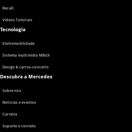
Configurador
Recall
Test drive
Showroom
Vídeos Tutoriais
Online
Tecnologia
SUV
Eletromobilidade
Sistema multimídia MBUX
Design & carros-conceito
Todos os
Descubra a Mercedes
SUVs
EQB
Elétrico
GLA
Sobre nós
GLB
Notícias e eventos
GLC
GLC Coupé
Carreira
GLE
GLE Coupé
Suporte e contato
GLS