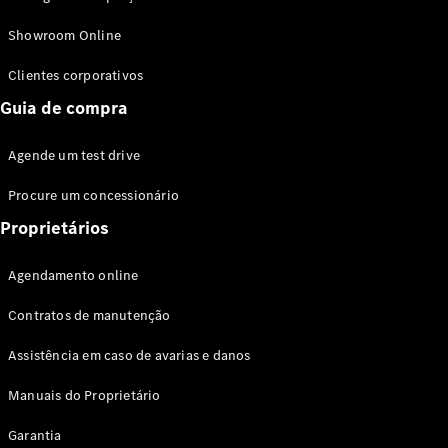
Modelos híbridos plug-in
Showroom Online
Sedans
Clientes corporativos
Guia de compra
Agende um test drive
Procure um concessionário
Todos os
Sedans
Proprietários
Classe C
Sedan
Agendamento online
EQE
Elétrico
Sedan
Contratos de manutenção
Classe E
Sedan
Assistência em caso de avarias e danos
Classe S
Sedan
Manuais do Proprietário
Longo
Garantia