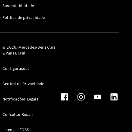
Classe G
Sustentabilidade
Configurador
Política de privacidade
Test drive
Showroom
Online
Hatchback
© 2026. Mercedes-Benz Cars
& Vans Brasil
Configurações
Central de Privacidade
Classe A
Hatchback
Notificações Legais
Configurador
Test drive
Consultar Recall
Showroom
Online
Licenças FOSS