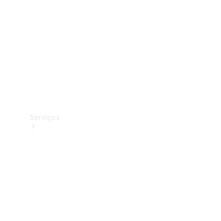
Originais
Coleção
Serviços
Todos os
serviços