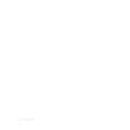
Configurador
Test drive
Showroom Online
Compra