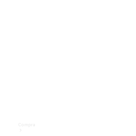
Configurador
Test drive
Showroom Online
Compra