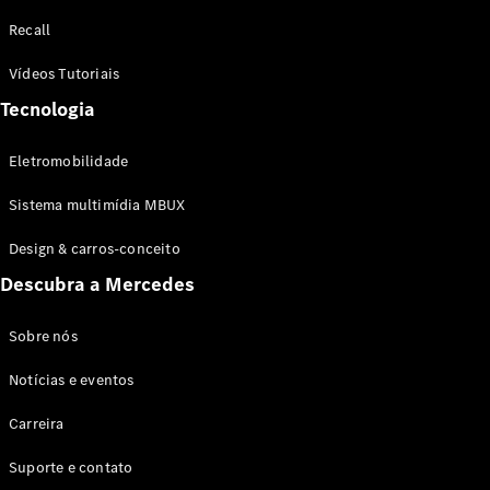
Configurador
Recall
Test drive
Showroom
Vídeos Tutoriais
Online
Tecnologia
SUV
Eletromobilidade
Sistema multimídia MBUX
Design & carros-conceito
Todos os
Descubra a Mercedes
SUVs
EQB
Elétrico
GLA
Sobre nós
GLB
Notícias e eventos
GLC
GLC Coupé
Carreira
GLE
GLE Coupé
Suporte e contato
GLS