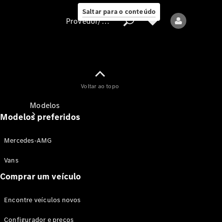
Saltar para o conteúdo
Provedor/proteção de dados
Provedor/proteção
Voltar ao topo
de dados
Modelos
Modelos preferidos
Mercedes-AMG
Vans
Comprar um veículo
Todos os modelos
Encontre veículos novos
Modelos elétricos
Configurador e preços