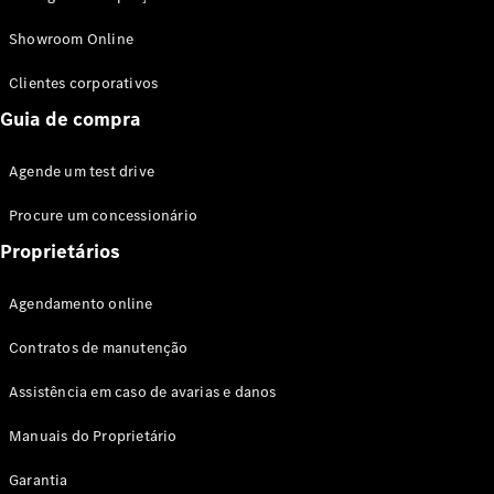
Modelos híbridos plug-in
Showroom Online
Sedans
Clientes corporativos
Guia de compra
Agende um test drive
Procure um concessionário
Todos os
Sedans
Proprietários
Classe C
Sedan
Agendamento online
EQE
Elétrico
Sedan
Contratos de manutenção
Classe E
Sedan
Assistência em caso de avarias e danos
Classe S
Sedan
Manuais do Proprietário
Longo
Garantia