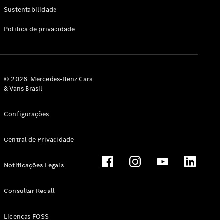
Classe G
Sustentabilidade
Configurador
Política de privacidade
Test drive
Showroom
Online
Hatchback
© 2026. Mercedes-Benz Cars
& Vans Brasil
Configurações
Central de Privacidade
Classe A
Hatchback
Notificações Legais
Configurador
Test drive
Consultar Recall
Showroom
Online
Licenças FOSS