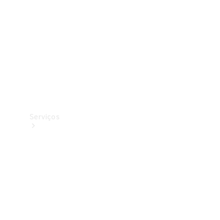
Originais
Coleção
Serviços
Todos os
serviços