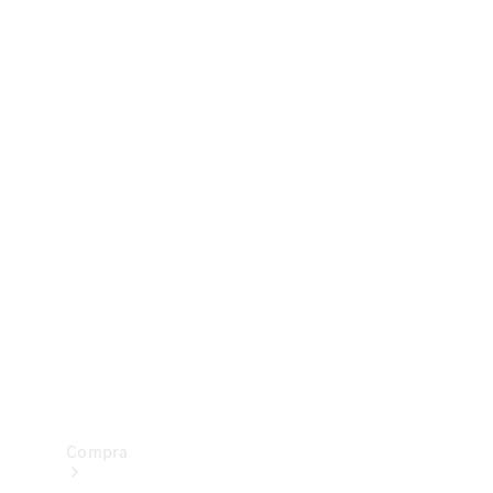
Configurador
Test drive
Showroom Online
Compra