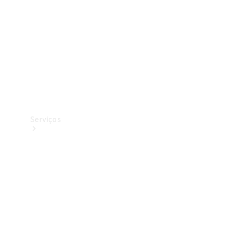
Originais
Coleção
Serviços
Todos os
serviços