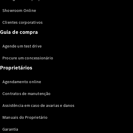
Modelos híbridos plug-in
Showroom Online
Sedans
Clientes corporativos
Guia de compra
Agende um test drive
Procure um concessionário
Todos os
Sedans
Proprietários
Classe C
Sedan
Agendamento online
EQE
Elétrico
Sedan
Contratos de manutenção
Classe E
Sedan
Assistência em caso de avarias e danos
Classe S
Sedan
Manuais do Proprietário
Longo
Garantia