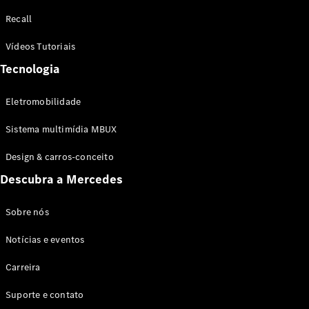
Configurador
Recall
Test drive
Showroom
Vídeos Tutoriais
Online
Tecnologia
SUV
Eletromobilidade
Sistema multimídia MBUX
Design & carros-conceito
Todos os
Descubra a Mercedes
SUVs
EQB
Elétrico
GLA
Sobre nós
GLB
Notícias e eventos
GLC
GLC Coupé
Carreira
GLE
GLE Coupé
Suporte e contato
GLS