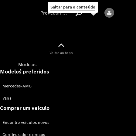
Saltar para o conteúdo
Provedor/proteção de dados
Provedor/proteção
Voltar ao topo
de dados
Modelos
Modelos preferidos
Mercedes-AMG
Vans
Comprar um veículo
Todos os modelos
Encontre veículos novos
Modelos elétricos
Configurador e preços