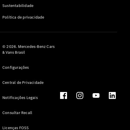
Classe G
Sustentabilidade
Configurador
Política de privacidade
Test drive
Showroom
Online
Hatchback
© 2026. Mercedes-Benz Cars
& Vans Brasil
Configurações
Central de Privacidade
Classe A
Hatchback
Notificações Legais
Configurador
Test drive
Consultar Recall
Showroom
Online
Licenças FOSS