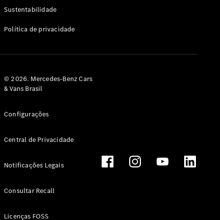
Classe G
Sustentabilidade
Configurador
Política de privacidade
Test drive
Showroom
Online
Hatchback
© 2026. Mercedes-Benz Cars
& Vans Brasil
Configurações
Central de Privacidade
Classe A
Hatchback
Notificações Legais
Configurador
Test drive
Consultar Recall
Showroom
Online
Licenças FOSS