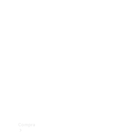
Configurador
Test drive
Showroom Online
Compra