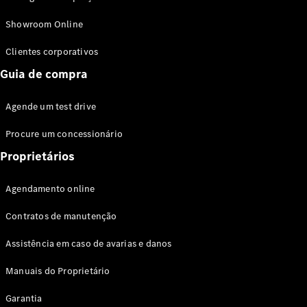
Modelos híbridos plug-in
Showroom Online
Sedans
Clientes corporativos
Guia de compra
Agende um test drive
Procure um concessionário
Todos os
Sedans
Proprietários
Classe C
Sedan
Agendamento online
EQE
Elétrico
Sedan
Contratos de manutenção
Classe E
Sedan
Assistência em caso de avarias e danos
Classe S
Sedan
Manuais do Proprietário
Longo
Garantia