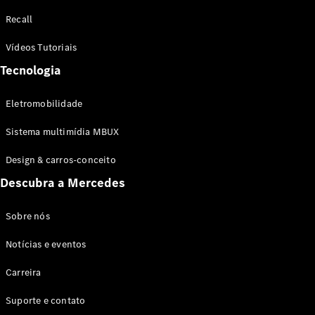
Configurador
Recall
Test drive
Showroom
Vídeos Tutoriais
Online
Tecnologia
SUV
Eletromobilidade
Sistema multimídia MBUX
Design & carros-conceito
Todos os
Descubra a Mercedes
SUVs
EQB
Elétrico
GLA
Sobre nós
GLB
Notícias e eventos
GLC
GLC Coupé
Carreira
GLE
GLE Coupé
Suporte e contato
GLS