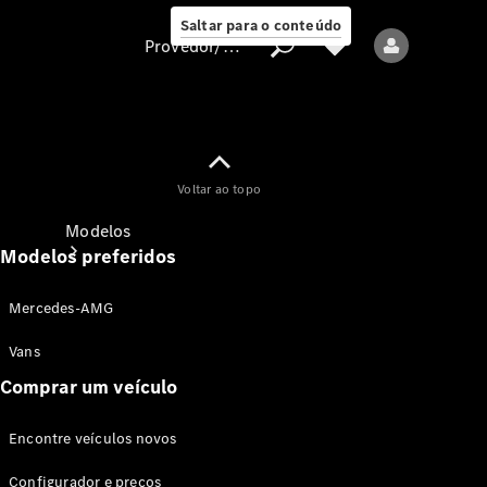
Saltar para o conteúdo
Provedor/proteção de dados
Provedor/proteção
Voltar ao topo
de dados
Modelos
Modelos preferidos
Mercedes-AMG
Vans
Comprar um veículo
Todos os modelos
Encontre veículos novos
Modelos elétricos
Configurador e preços