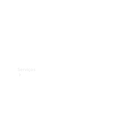
Originais
Coleção
Serviços
Todos os
serviços