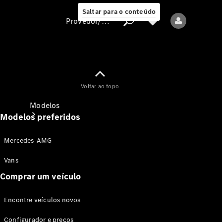
Saltar para o conteúdo
Provedor/proteção de dados
Provedor/proteção
Voltar ao topo
de dados
Modelos
Modelos preferidos
Mercedes-AMG
Vans
Comprar um veículo
Todos os modelos
Encontre veículos novos
Modelos elétricos
Configurador e preços