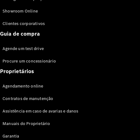
Modelos híbridos plug-in
Showroom Online
Sedans
Clientes corporativos
Guia de compra
Agende um test drive
Procure um concessionário
Todos os
Sedans
Proprietários
Classe C
Sedan
Agendamento online
EQE
Elétrico
Sedan
Contratos de manutenção
Classe E
Sedan
Assistência em caso de avarias e danos
Classe S
Sedan
Manuais do Proprietário
Longo
Garantia