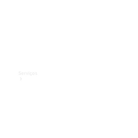
Originais
Coleção
Serviços
Todos os
serviços