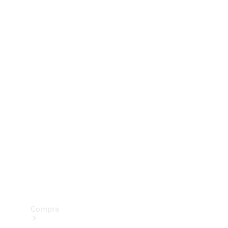
Configurador
Test drive
Showroom Online
Compra