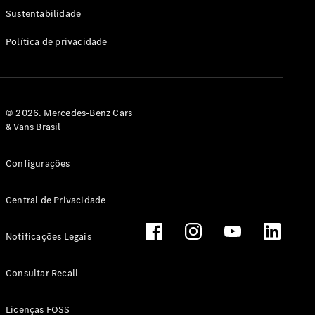
Classe G
Sustentabilidade
Configurador
Política de privacidade
Test drive
Showroom
Online
Hatchback
© 2026. Mercedes-Benz Cars
& Vans Brasil
Configurações
Central de Privacidade
Classe A
Hatchback
Notificações Legais
Configurador
Test drive
Consultar Recall
Showroom
Online
Licenças FOSS