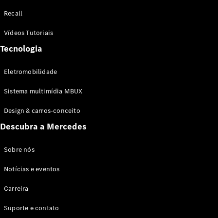
Configurador
Recall
Test drive
Showroom
Vídeos Tutoriais
Online
Tecnologia
SUV
Eletromobilidade
Sistema multimídia MBUX
Design & carros-conceito
Todos os
Descubra a Mercedes
SUVs
EQB
Elétrico
GLA
Sobre nós
GLB
Notícias e eventos
GLC
GLC Coupé
Carreira
GLE
GLE Coupé
Suporte e contato
GLS