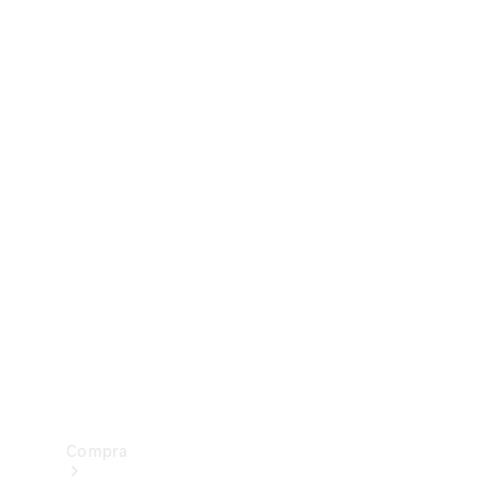
Configurador
Test drive
Showroom Online
Compra