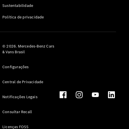
Classe G
Sustentabilidade
Configurador
Política de privacidade
Test drive
Showroom
Online
Hatchback
© 2026. Mercedes-Benz Cars
& Vans Brasil
Configurações
Central de Privacidade
Classe A
Hatchback
Notificações Legais
Configurador
Test drive
Consultar Recall
Showroom
Online
Licenças FOSS