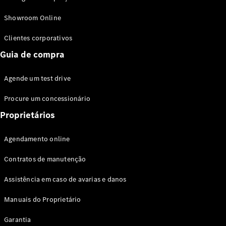
Modelos híbridos plug-in
Showroom Online
Sedans
Clientes corporativos
Guia de compra
Agende um test drive
Procure um concessionário
Todos os
Sedans
Proprietários
Classe C
Sedan
Agendamento online
EQE
Elétrico
Sedan
Contratos de manutenção
Classe E
Sedan
Assistência em caso de avarias e danos
Classe S
Sedan
Manuais do Proprietário
Longo
Garantia