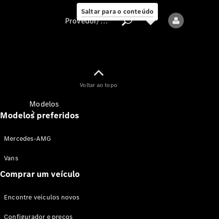
Saltar para o conteúdo
Provedor/proteção de dados
Provedor/proteção
Voltar ao topo
de dados
Modelos
Modelos preferidos
Mercedes-AMG
Vans
Comprar um veículo
Todos os modelos
Encontre veículos novos
Modelos elétricos
Configurador e preços