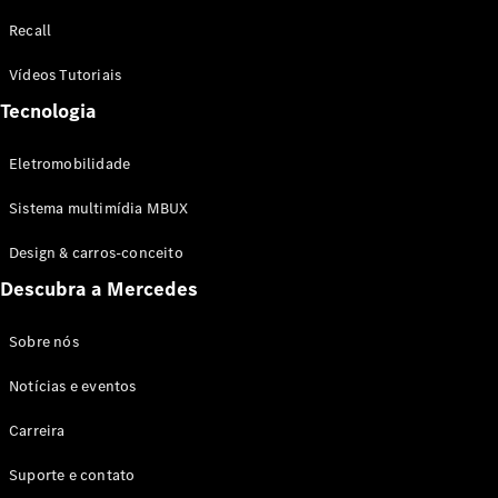
Configurador
Recall
Test drive
Showroom
Vídeos Tutoriais
Online
Tecnologia
SUV
Eletromobilidade
Sistema multimídia MBUX
Design & carros-conceito
Todos os
Descubra a Mercedes
SUVs
EQB
Elétrico
GLA
Sobre nós
GLB
Notícias e eventos
GLC
GLC Coupé
Carreira
GLE
GLE Coupé
Suporte e contato
GLS