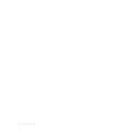
Configurador
Test drive
Showroom Online
Compra