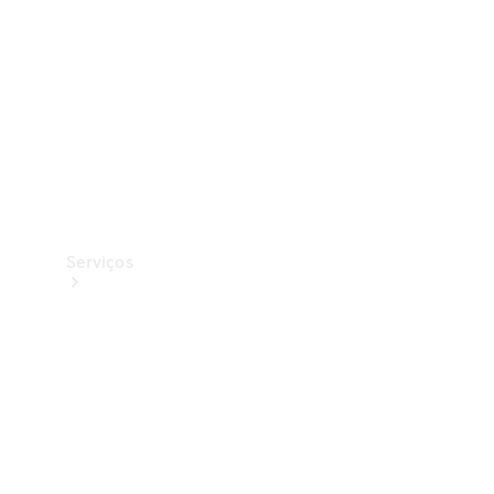
Originais
Coleção
Serviços
Todos os
serviços