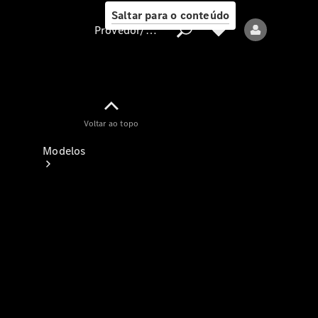
Saltar para o conteúdo
Provedor/proteção de dados
Provedor/proteção
Voltar ao topo
de dados
Modelos
Todos os modelos
Modelos elétricos