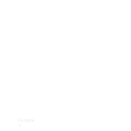
Configurador
Test drive
Showroom Online
Compra