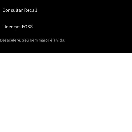
Consultar Recall
Licenças FOSS
Desacelere. Seu bem maior é a vida.