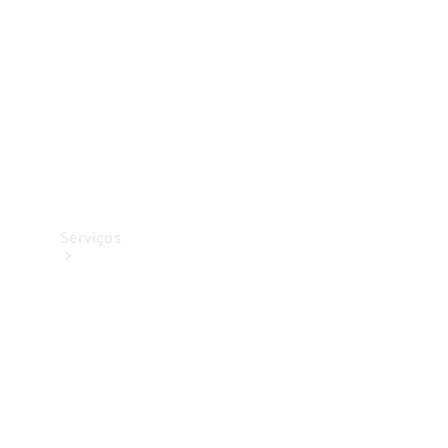
Originais
Coleção
Serviços
Todos os
serviços