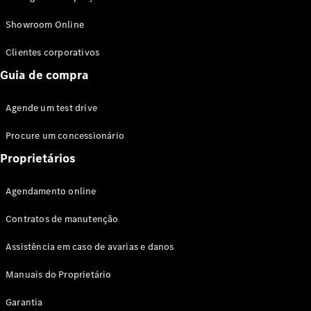
Modelos híbridos plug-in
Showroom Online
Sedans
Clientes corporativos
Guia de compra
Agende um test drive
Procure um concessionário
Todos os
Sedans
Proprietários
Classe C
Sedan
Agendamento online
EQE
Elétrico
Sedan
Contratos de manutenção
Classe E
Sedan
Assistência em caso de avarias e danos
Classe S
Sedan
Manuais do Proprietário
Longo
Garantia