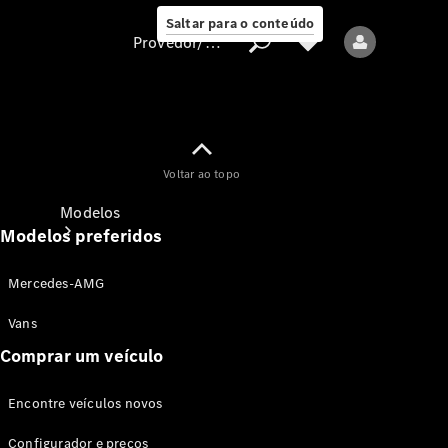
Saltar para o conteúdo
Provedor/proteção de dados
Provedor/proteção
Voltar ao topo
de dados
Modelos
Modelos preferidos
Mercedes-AMG
Vans
Comprar um veículo
Todos os modelos
Encontre veículos novos
Modelos elétricos
Configurador e preços