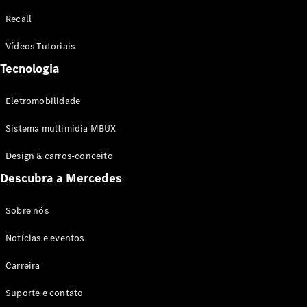
Configurador
Recall
Test drive
Showroom
Vídeos Tutoriais
Online
Tecnologia
SUV
Eletromobilidade
Sistema multimídia MBUX
Design & carros-conceito
Todos os
Descubra a Mercedes
SUVs
EQB
Elétrico
GLA
Sobre nós
GLB
Notícias e eventos
GLC
GLC Coupé
Carreira
GLE
GLE Coupé
Suporte e contato
GLS