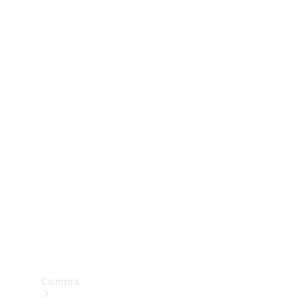
Configurador
Test drive
Showroom Online
Compra