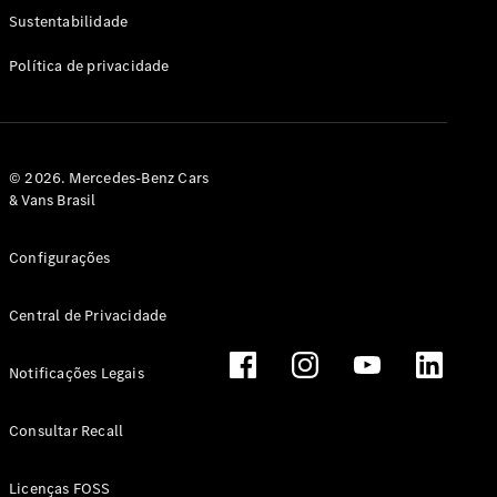
Classe G
Sustentabilidade
Configurador
Política de privacidade
Test drive
Showroom
Online
Hatchback
© 2026. Mercedes-Benz Cars
& Vans Brasil
Configurações
Central de Privacidade
Classe A
Hatchback
Notificações Legais
Configurador
Test drive
Consultar Recall
Showroom
Online
Licenças FOSS