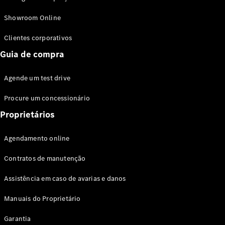
Modelos híbridos plug-in
Showroom Online
Sedans
Clientes corporativos
Guia de compra
Agende um test drive
Procure um concessionário
Todos os
Sedans
Proprietários
Classe C
Sedan
Agendamento online
EQE
Elétrico
Sedan
Contratos de manutenção
Classe E
Sedan
Assistência em caso de avarias e danos
Classe S
Sedan
Manuais do Proprietário
Longo
Garantia