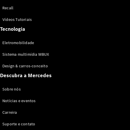
Configurador
Recall
Test drive
Showroom
Vídeos Tutoriais
Online
Tecnologia
SUV
Eletromobilidade
Sistema multimídia MBUX
Design & carros-conceito
Todos os
Descubra a Mercedes
SUVs
EQB
Elétrico
GLA
Sobre nós
GLB
Notícias e eventos
GLC
GLC Coupé
Carreira
GLE
GLE Coupé
Suporte e contato
GLS