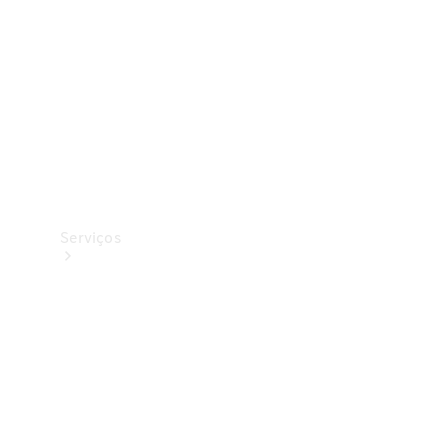
Originais
Coleção
Serviços
Todos os
serviços