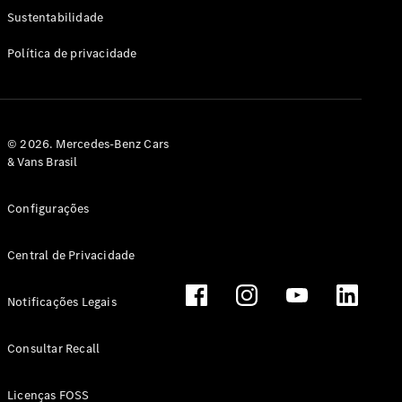
Classe G
Sustentabilidade
Configurador
Política de privacidade
Test drive
Showroom
Online
Hatchback
© 2026. Mercedes-Benz Cars
& Vans Brasil
Configurações
Central de Privacidade
Classe A
Hatchback
Notificações Legais
Configurador
Test drive
Consultar Recall
Showroom
Online
Licenças FOSS