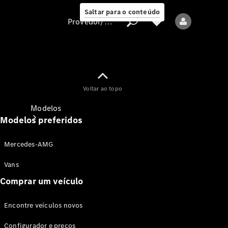
Saltar para o conteúdo
Provedor/proteção de dados
Provedor/proteção
Voltar ao topo
de dados
Modelos
Modelos preferidos
Mercedes-AMG
Vans
Comprar um veículo
Todos os modelos
Encontre veículos novos
Modelos elétricos
Configurador e preços