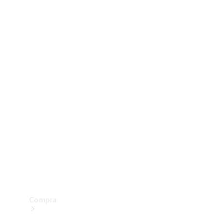
Configurador
Test drive
Showroom Online
Compra