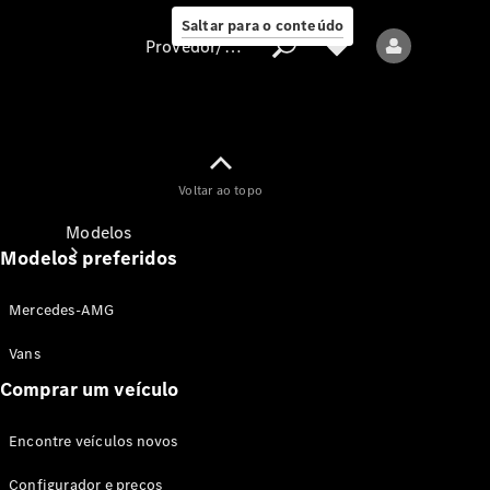
Saltar para o conteúdo
Provedor/proteção de dados
Provedor/proteção
Voltar ao topo
de dados
Modelos
Modelos preferidos
Mercedes-AMG
Vans
Comprar um veículo
Todos os modelos
Encontre veículos novos
Modelos elétricos
Configurador e preços