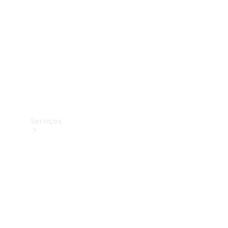
Originais
Coleção
Serviços
Todos os
serviços