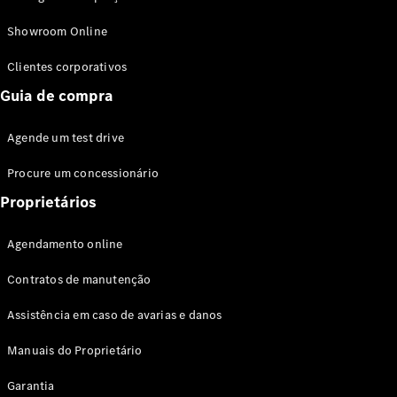
Modelos híbridos plug-in
Showroom Online
Sedans
Clientes corporativos
Guia de compra
Agende um test drive
Procure um concessionário
Todos os
Sedans
Proprietários
Classe C
Sedan
Agendamento online
EQE
Elétrico
Sedan
Contratos de manutenção
Classe E
Sedan
Assistência em caso de avarias e danos
Classe S
Sedan
Manuais do Proprietário
Longo
Garantia