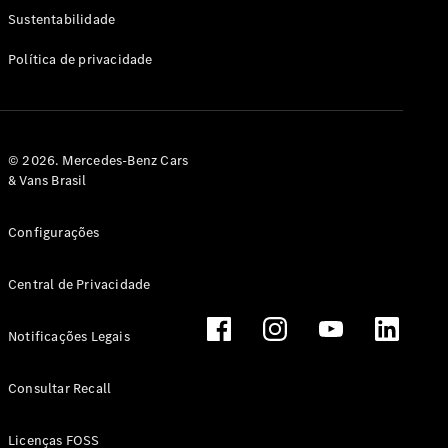
Classe G
Sustentabilidade
Configurador
Política de privacidade
Test drive
Showroom
Online
Hatchback
© 2026. Mercedes-Benz Cars
& Vans Brasil
Configurações
Central de Privacidade
Classe A
Hatchback
Notificações Legais
Configurador
Test drive
Consultar Recall
Showroom
Online
Licenças FOSS