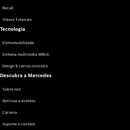
Configurador
Recall
Test drive
Showroom
Vídeos Tutoriais
Online
Tecnologia
SUV
Eletromobilidade
Sistema multimídia MBUX
Design & carros-conceito
Todos os
Descubra a Mercedes
SUVs
EQB
Elétrico
GLA
Sobre nós
GLB
Notícias e eventos
GLC
GLC Coupé
Carreira
GLE
GLE Coupé
Suporte e contato
GLS