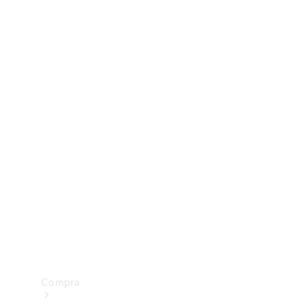
Configurador
Test drive
Showroom Online
Compra