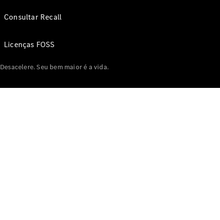
Consultar Recall
Licenças FOSS
Desacelere. Seu bem maior é a vida.