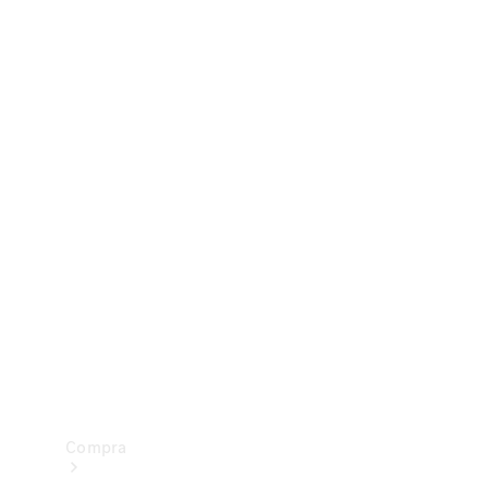
Configurador
Test drive
Showroom Online
Compra