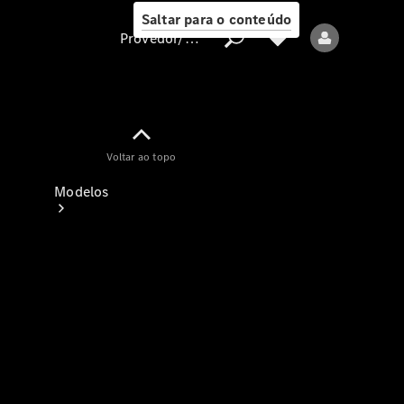
Saltar para o conteúdo
Provedor/proteção de dados
Provedor/proteção
Voltar ao topo
de dados
Modelos
Todos os modelos
Modelos elétricos