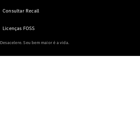
Consultar Recall
Licenças FOSS
Desacelere. Seu bem maior é a vida.