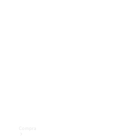
Configurador
Test drive
Showroom Online
Compra