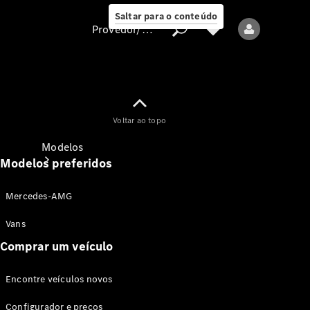
Saltar para o conteúdo
Provedor/proteção de dados
Provedor/proteção
Voltar ao topo
de dados
Modelos
Modelos preferidos
Mercedes-AMG
Vans
Comprar um veículo
Todos os modelos
Encontre veículos novos
Modelos elétricos
Configurador e preços