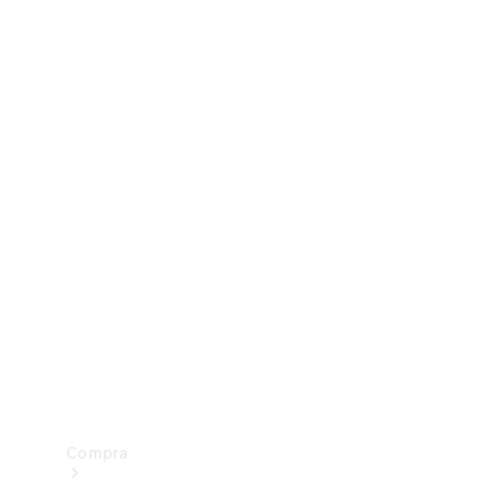
Configurador
Test drive
Showroom Online
Compra