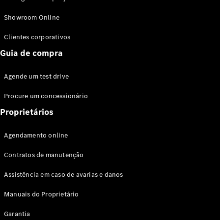
Modelos híbridos plug-in
Showroom Online
Sedans
Clientes corporativos
Guia de compra
Agende um test drive
Procure um concessionário
Todos os
Sedans
Proprietários
Classe C
Sedan
Agendamento online
EQE
Elétrico
Sedan
Contratos de manutenção
Classe E
Sedan
Assistência em caso de avarias e danos
Classe S
Sedan
Manuais do Proprietário
Longo
Garantia