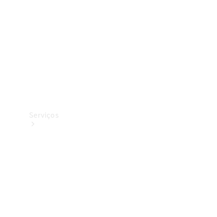
Originais
Coleção
Serviços
Todos os
serviços