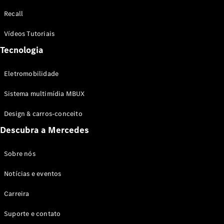
Configurador
Recall
Test drive
Showroom
Vídeos Tutoriais
Online
Tecnologia
SUV
Eletromobilidade
Sistema multimídia MBUX
Design & carros-conceito
Todos os
Descubra a Mercedes
SUVs
EQB
Elétrico
GLA
Sobre nós
GLB
Notícias e eventos
GLC
GLC Coupé
Carreira
GLE
GLE Coupé
Suporte e contato
GLS