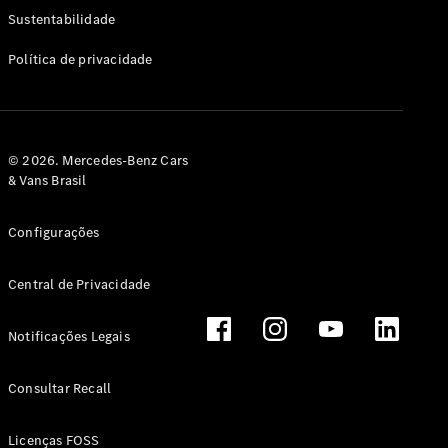
Classe G
Sustentabilidade
Configurador
Política de privacidade
Test drive
Showroom
Online
Hatchback
© 2026. Mercedes-Benz Cars
& Vans Brasil
Configurações
Central de Privacidade
Classe A
Hatchback
Notificações Legais
Configurador
Test drive
Consultar Recall
Showroom
Online
Licenças FOSS