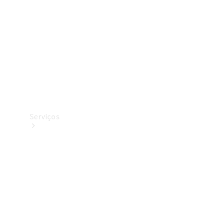
Originais
Coleção
Serviços
Todos os
serviços