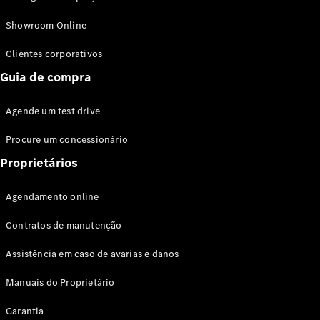
Modelos híbridos plug-in
Showroom Online
Sedans
Clientes corporativos
Guia de compra
Agende um test drive
Procure um concessionário
Todos os
Sedans
Proprietários
Classe C
Sedan
Agendamento online
EQE
Elétrico
Sedan
Contratos de manutenção
Classe E
Sedan
Assistência em caso de avarias e danos
Classe S
Sedan
Manuais do Proprietário
Longo
Garantia