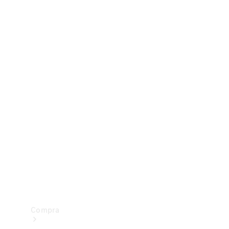
Configurador
Test drive
Showroom Online
Compra