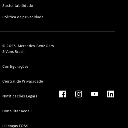
Classe G
Sustentabilidade
Configurador
Política de privacidade
Test drive
Showroom
Online
Hatchback
© 2026. Mercedes-Benz Cars
& Vans Brasil
Configurações
Central de Privacidade
Classe A
Hatchback
Notificações Legais
Configurador
Test drive
Consultar Recall
Showroom
Online
Licenças FOSS