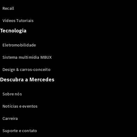
Configurador
Recall
Test drive
Showroom
Vídeos Tutoriais
Online
Tecnologia
SUV
Eletromobilidade
Sistema multimídia MBUX
Design & carros-conceito
Todos os
Descubra a Mercedes
SUVs
EQB
Elétrico
GLA
Sobre nós
GLB
Notícias e eventos
GLC
GLC Coupé
Carreira
GLE
GLE Coupé
Suporte e contato
GLS