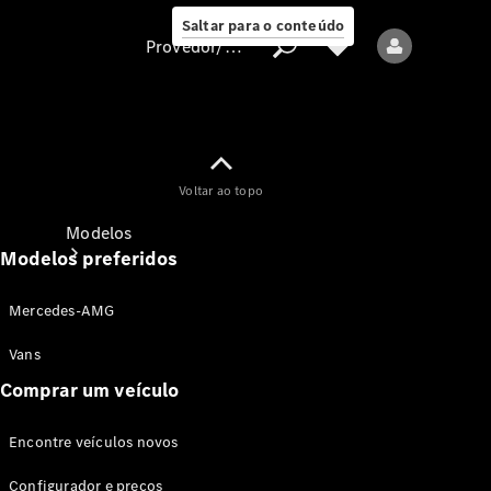
Saltar para o conteúdo
Provedor/proteção de dados
Provedor/proteção
Voltar ao topo
de dados
Modelos
Modelos preferidos
Mercedes-AMG
Vans
Comprar um veículo
Todos os modelos
Encontre veículos novos
Modelos elétricos
Configurador e preços