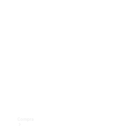
Configurador
Test drive
Showroom Online
Compra