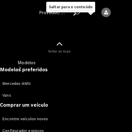
Saltar para o conteúdo
Provedor/proteção de dados
Provedor/proteção
Voltar ao topo
de dados
Modelos
Modelos preferidos
Mercedes-AMG
Vans
Comprar um veículo
Todos os modelos
Encontre veículos novos
Modelos elétricos
Configurador e preços