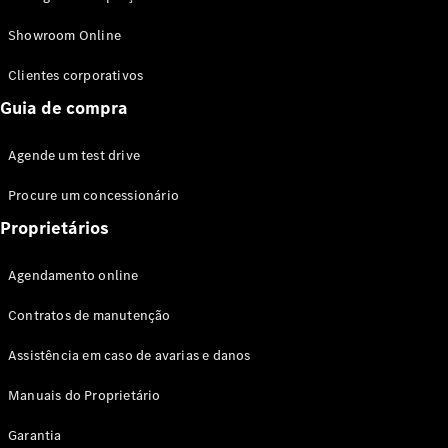
Modelos híbridos plug-in
Showroom Online
Sedans
Clientes corporativos
Guia de compra
Agende um test drive
Procure um concessionário
Todos os
Sedans
Proprietários
Classe C
Sedan
Agendamento online
EQE
Elétrico
Sedan
Contratos de manutenção
Classe E
Sedan
Assistência em caso de avarias e danos
Classe S
Sedan
Manuais do Proprietário
Longo
Garantia