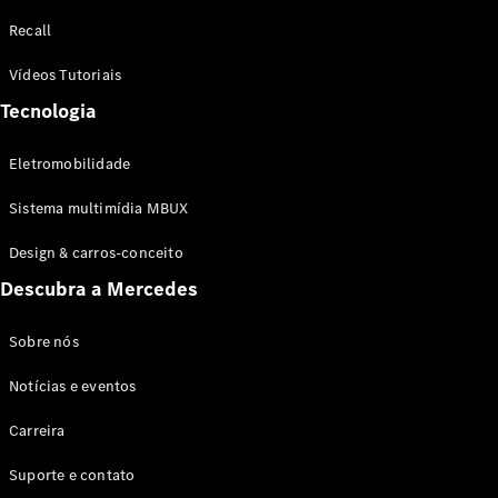
Configurador
Recall
Test drive
Showroom
Vídeos Tutoriais
Online
Tecnologia
SUV
Eletromobilidade
Sistema multimídia MBUX
Design & carros-conceito
Todos os
Descubra a Mercedes
SUVs
EQB
Elétrico
GLA
Sobre nós
GLB
Notícias e eventos
GLC
GLC Coupé
Carreira
GLE
GLE Coupé
Suporte e contato
GLS