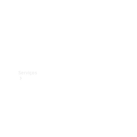
Originais
Coleção
Serviços
Todos os
serviços