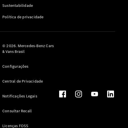
Classe G
Sustentabilidade
Configurador
Política de privacidade
Test drive
Showroom
Online
Hatchback
© 2026. Mercedes-Benz Cars
& Vans Brasil
Configurações
Central de Privacidade
Classe A
Hatchback
Notificações Legais
Configurador
Test drive
Consultar Recall
Showroom
Online
Licenças FOSS