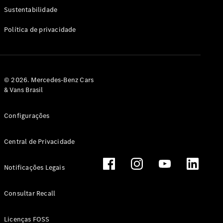
Classe G
Sustentabilidade
Configurador
Política de privacidade
Test drive
Showroom
Online
Hatchback
© 2026. Mercedes-Benz Cars
& Vans Brasil
Configurações
Central de Privacidade
Classe A
Hatchback
Notificações Legais
Configurador
Test drive
Consultar Recall
Showroom
Online
Licenças FOSS