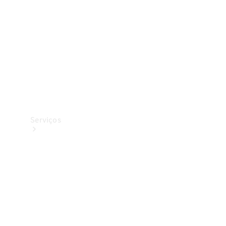
Originais
Coleção
Serviços
Todos os
serviços