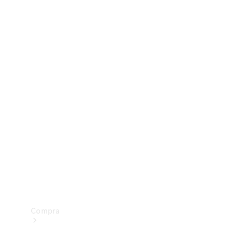
Configurador
Test drive
Showroom Online
Compra