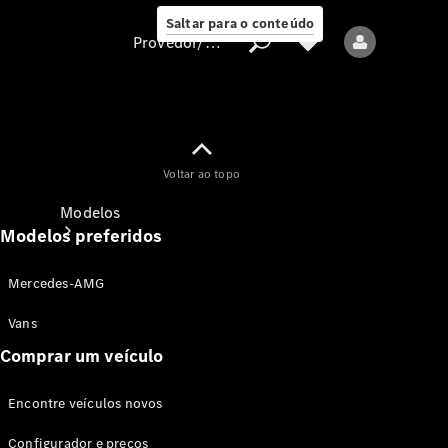
Saltar para o conteúdo
Provedor/proteção de dados
Provedor/proteção
Voltar ao topo
de dados
Modelos
Modelos preferidos
Mercedes-AMG
Vans
Comprar um veículo
Todos os modelos
Encontre veículos novos
Modelos elétricos
Configurador e preços