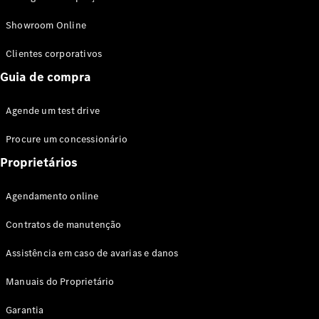
Modelos híbridos plug-in
Showroom Online
Sedans
Clientes corporativos
Guia de compra
Agende um test drive
Procure um concessionário
Todos os
Sedans
Proprietários
Classe C
Sedan
Agendamento online
EQE
Elétrico
Sedan
Contratos de manutenção
Classe E
Sedan
Assistência em caso de avarias e danos
Classe S
Sedan
Manuais do Proprietário
Longo
Garantia