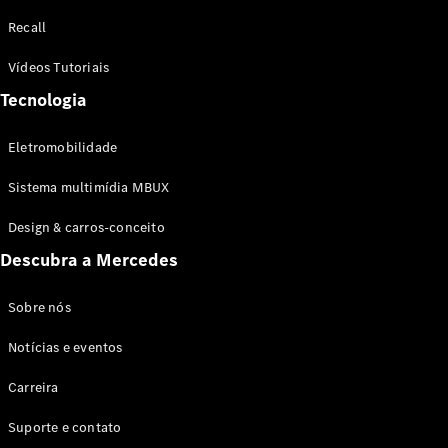
Configurador
Recall
Test drive
Showroom
Vídeos Tutoriais
Online
Tecnologia
SUV
Eletromobilidade
Sistema multimídia MBUX
Design & carros-conceito
Todos os
Descubra a Mercedes
SUVs
EQB
Elétrico
GLA
Sobre nós
GLB
Notícias e eventos
GLC
GLC Coupé
Carreira
GLE
GLE Coupé
Suporte e contato
GLS