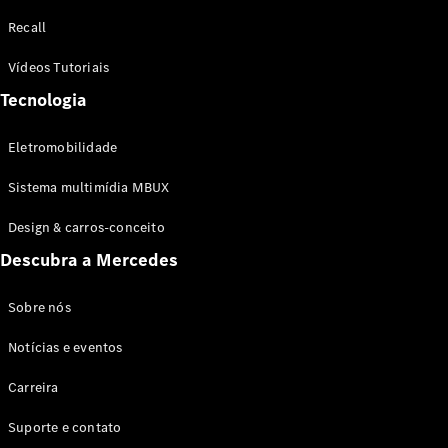
Configurador
Recall
Test drive
Showroom
Vídeos Tutoriais
Online
Tecnologia
SUV
Eletromobilidade
Sistema multimídia MBUX
Design & carros-conceito
Todos os
Descubra a Mercedes
SUVs
EQB
Elétrico
GLA
Sobre nós
GLB
Notícias e eventos
GLC
GLC Coupé
Carreira
GLE
GLE Coupé
Suporte e contato
GLS