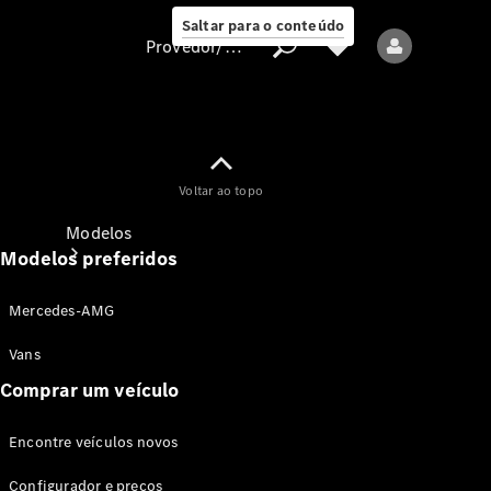
Saltar para o conteúdo
Provedor/proteção de dados
Provedor/proteção
Voltar ao topo
de dados
Modelos
Modelos preferidos
Mercedes-AMG
Vans
Comprar um veículo
Todos os modelos
Encontre veículos novos
Modelos elétricos
Configurador e preços