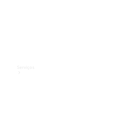
Originais
Coleção
Serviços
Todos os
serviços