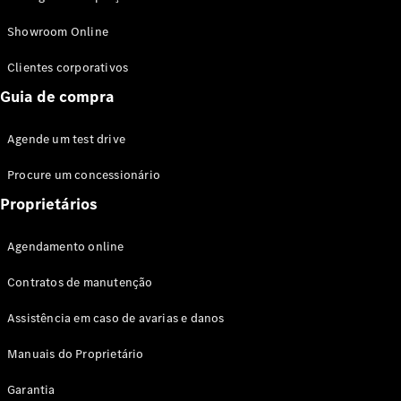
Modelos híbridos plug-in
Showroom Online
Sedans
Clientes corporativos
Guia de compra
Agende um test drive
Procure um concessionário
Todos os
Sedans
Proprietários
Classe C
Sedan
Agendamento online
EQE
Elétrico
Sedan
Contratos de manutenção
Classe E
Sedan
Assistência em caso de avarias e danos
Classe S
Sedan
Manuais do Proprietário
Longo
Garantia