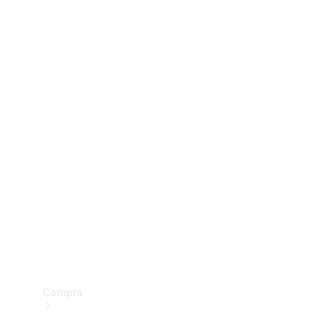
Configurador
Test drive
Showroom Online
Compra