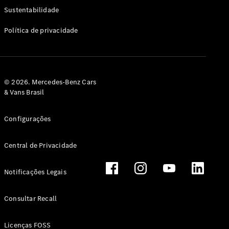
Classe G
Sustentabilidade
Configurador
Política de privacidade
Test drive
Showroom
Online
Hatchback
© 2026. Mercedes-Benz Cars
& Vans Brasil
Configurações
Central de Privacidade
Classe A
Hatchback
Notificações Legais
Configurador
Test drive
Consultar Recall
Showroom
Online
Licenças FOSS