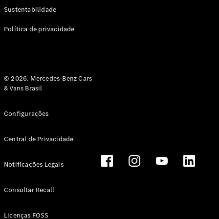
Classe G
Sustentabilidade
Configurador
Política de privacidade
Test drive
Showroom
Online
Hatchback
© 2026. Mercedes-Benz Cars
& Vans Brasil
Configurações
Central de Privacidade
Classe A
Hatchback
Notificações Legais
Configurador
Test drive
Consultar Recall
Showroom
Online
Licenças FOSS