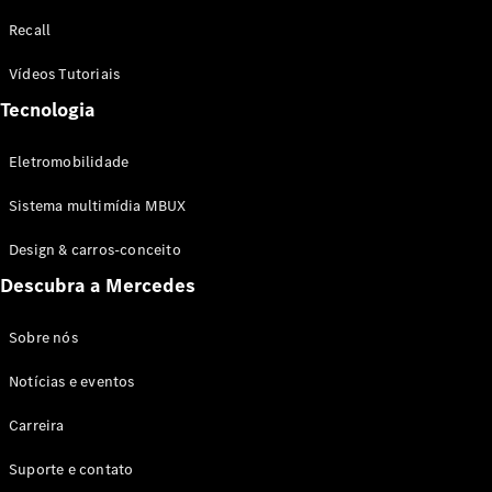
Configurador
Recall
Test drive
Showroom
Vídeos Tutoriais
Online
Tecnologia
SUV
Eletromobilidade
Sistema multimídia MBUX
Design & carros-conceito
Todos os
Descubra a Mercedes
SUVs
EQB
Elétrico
GLA
Sobre nós
GLB
Notícias e eventos
GLC
GLC Coupé
Carreira
GLE
GLE Coupé
Suporte e contato
GLS