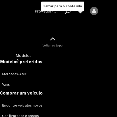
Saltar para o conteúdo
Provedor/proteção de dados
Provedor/proteção
Voltar ao topo
de dados
Modelos
Modelos preferidos
Mercedes-AMG
Vans
Comprar um veículo
Todos os modelos
Encontre veículos novos
Modelos elétricos
Configurador e preços