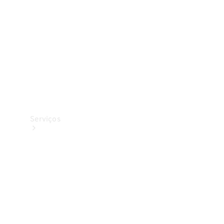
Originais
Coleção
Serviços
Todos os
serviços