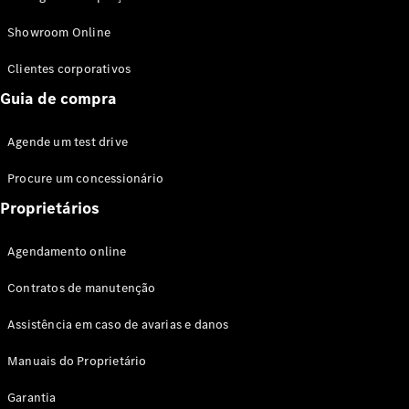
Modelos híbridos plug-in
Showroom Online
Sedans
Clientes corporativos
Guia de compra
Agende um test drive
Procure um concessionário
Todos os
Sedans
Proprietários
Classe C
Sedan
Agendamento online
EQE
Elétrico
Sedan
Contratos de manutenção
Classe E
Sedan
Assistência em caso de avarias e danos
Classe S
Sedan
Manuais do Proprietário
Longo
Garantia