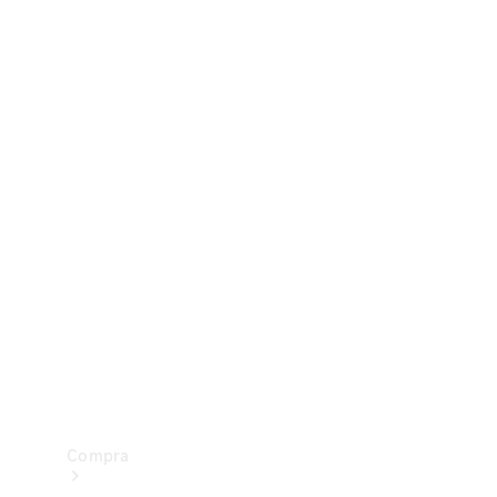
Configurador
Test drive
Showroom Online
Compra