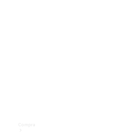
Configurador
Test drive
Showroom Online
Compra