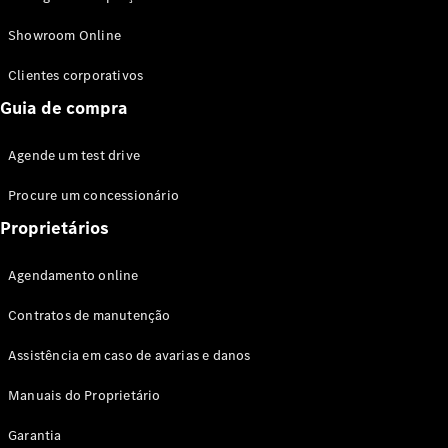
Modelos híbridos plug-in
Showroom Online
Sedans
Clientes corporativos
Guia de compra
Agende um test drive
Procure um concessionário
Todos os
Sedans
Proprietários
Classe C
Sedan
Agendamento online
EQE
Elétrico
Sedan
Contratos de manutenção
Classe E
Sedan
Assistência em caso de avarias e danos
Classe S
Sedan
Manuais do Proprietário
Longo
Garantia