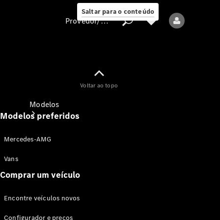
Saltar para o conteúdo
Provedor/proteção de dados
Provedor/proteção
Voltar ao topo
de dados
Modelos
Modelos preferidos
Mercedes-AMG
Vans
Comprar um veículo
Todos os modelos
Encontre veículos novos
Modelos elétricos
Configurador e preços