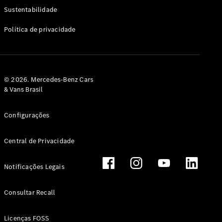
Classe G
Sustentabilidade
Configurador
Política de privacidade
Test drive
Showroom
Online
Hatchback
© 2026. Mercedes-Benz Cars
& Vans Brasil
Configurações
Central de Privacidade
Classe A
Hatchback
Notificações Legais
Configurador
Test drive
Consultar Recall
Showroom
Online
Licenças FOSS