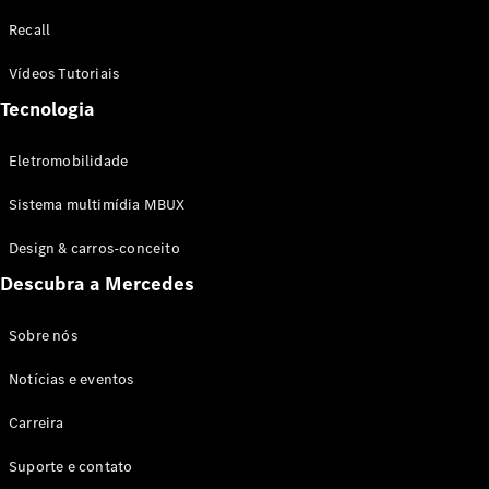
Configurador
Recall
Test drive
Showroom
Vídeos Tutoriais
Online
Tecnologia
SUV
Eletromobilidade
Sistema multimídia MBUX
Design & carros-conceito
Todos os
Descubra a Mercedes
SUVs
EQB
Elétrico
GLA
Sobre nós
GLB
Notícias e eventos
GLC
GLC Coupé
Carreira
GLE
GLE Coupé
Suporte e contato
GLS