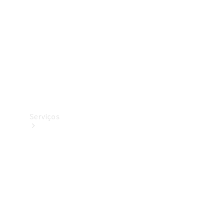
Originais
Coleção
Serviços
Todos os
serviços