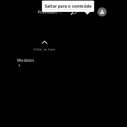
Saltar para o conteúdo
Provedor/proteção de dados
Provedor/proteção
Voltar ao topo
de dados
Modelos
Todos os modelos
Modelos elétricos