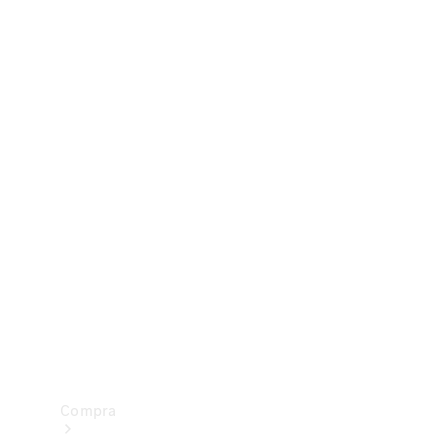
Configurador
Test drive
Showroom Online
Compra