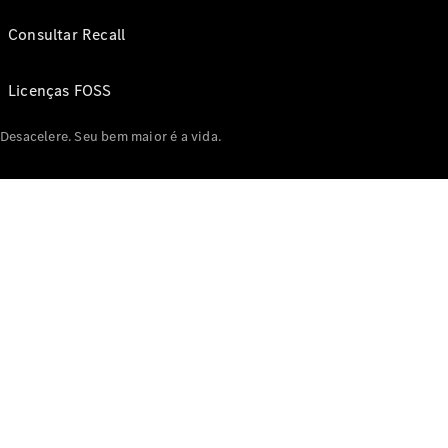
Consultar Recall
Licenças FOSS
Desacelere. Seu bem maior é a vida.