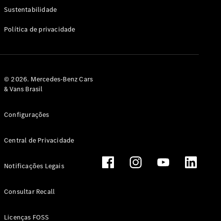
Classe G
Sustentabilidade
Configurador
Política de privacidade
Test drive
Showroom
Online
Hatchback
© 2026. Mercedes-Benz Cars
& Vans Brasil
Configurações
Central de Privacidade
Classe A
Hatchback
Notificações Legais
Configurador
Test drive
Consultar Recall
Showroom
Online
Licenças FOSS