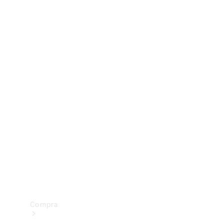
Configurador
Test drive
Showroom Online
Compra