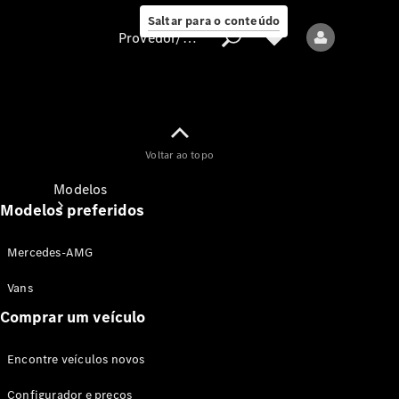
Saltar para o conteúdo
Provedor/proteção de dados
Provedor/proteção
Voltar ao topo
de dados
Modelos
Modelos preferidos
Mercedes-AMG
Vans
Comprar um veículo
Todos os modelos
Encontre veículos novos
Modelos elétricos
Configurador e preços