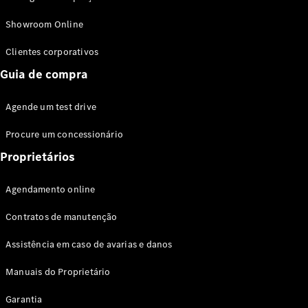
Modelos híbridos plug-in
Showroom Online
Sedans
Clientes corporativos
Guia de compra
Agende um test drive
Procure um concessionário
Todos os
Sedans
Proprietários
Classe C
Sedan
Agendamento online
EQE
Elétrico
Sedan
Contratos de manutenção
Classe E
Sedan
Assistência em caso de avarias e danos
Classe S
Sedan
Manuais do Proprietário
Longo
Garantia