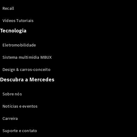
Configurador
Recall
Test drive
Showroom
Vídeos Tutoriais
Online
Tecnologia
SUV
Eletromobilidade
Sistema multimídia MBUX
Design & carros-conceito
Todos os
Descubra a Mercedes
SUVs
EQB
Elétrico
GLA
Sobre nós
GLB
Notícias e eventos
GLC
GLC Coupé
Carreira
GLE
GLE Coupé
Suporte e contato
GLS