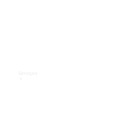
Originais
Coleção
Serviços
Todos os
serviços