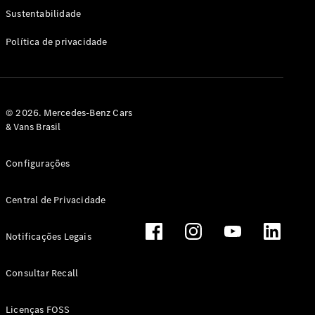
Classe G
Sustentabilidade
Configurador
Política de privacidade
Test drive
Showroom
Online
Hatchback
© 2026. Mercedes-Benz Cars
& Vans Brasil
Configurações
Central de Privacidade
Classe A
Hatchback
Notificações Legais
Configurador
Test drive
Consultar Recall
Showroom
Online
Licenças FOSS