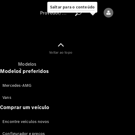
Saltar para o conteúdo
Provedor/proteção de dados
Provedor/proteção
Voltar ao topo
de dados
Modelos
Modelos preferidos
Mercedes-AMG
Vans
Comprar um veículo
Todos os modelos
Encontre veículos novos
Modelos elétricos
Configurador e preços