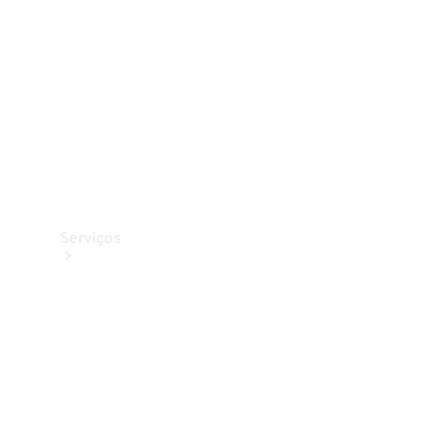
Originais
Coleção
Serviços
Todos os
serviços