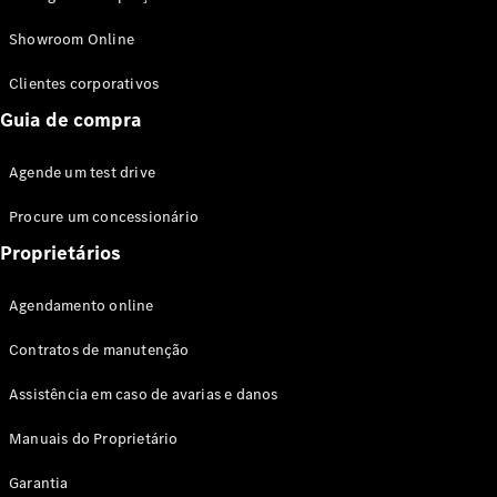
Modelos híbridos plug-in
Showroom Online
Sedans
Clientes corporativos
Guia de compra
Agende um test drive
Procure um concessionário
Todos os
Sedans
Proprietários
Classe C
Sedan
Agendamento online
EQE
Elétrico
Sedan
Contratos de manutenção
Classe E
Sedan
Assistência em caso de avarias e danos
Classe S
Sedan
Manuais do Proprietário
Longo
Garantia