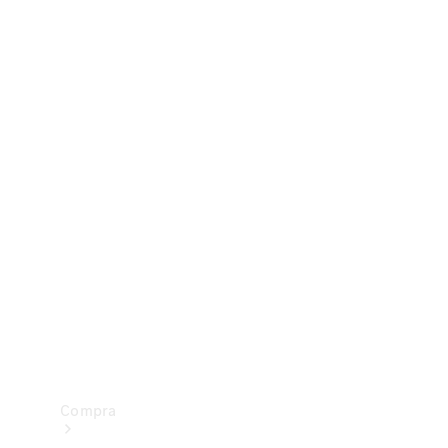
Configurador
Test drive
Showroom Online
Compra