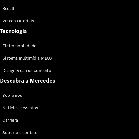
Configurador
Recall
Test drive
Showroom
Vídeos Tutoriais
Online
Tecnologia
SUV
Eletromobilidade
Sistema multimídia MBUX
Design & carros-conceito
Todos os
Descubra a Mercedes
SUVs
EQB
Elétrico
GLA
Sobre nós
GLB
Notícias e eventos
GLC
GLC Coupé
Carreira
GLE
GLE Coupé
Suporte e contato
GLS