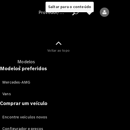
Saltar para o conteúdo
Provedor/proteção de dados
Provedor/proteção
Voltar ao topo
de dados
Modelos
Modelos preferidos
Mercedes-AMG
Vans
Comprar um veículo
Todos os modelos
Encontre veículos novos
Modelos elétricos
Configurador e preços