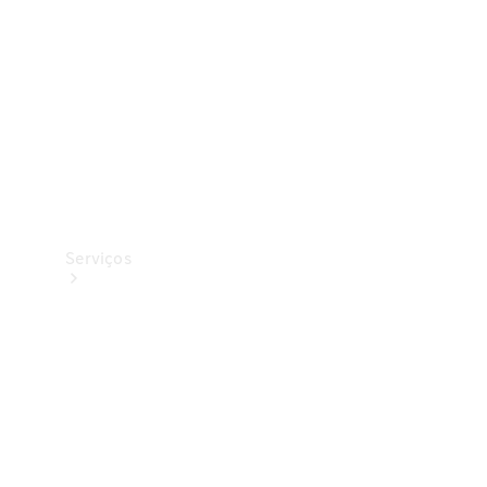
Originais
Coleção
Serviços
Todos os
serviços