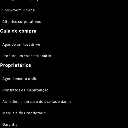
Modelos híbridos plug-in
Showroom Online
Sedans
Clientes corporativos
Guia de compra
Agende um test drive
Procure um concessionário
Todos os
Sedans
Proprietários
Classe C
Sedan
Agendamento online
EQE
Elétrico
Sedan
Contratos de manutenção
Classe E
Sedan
Assistência em caso de avarias e danos
Classe S
Sedan
Manuais do Proprietário
Longo
Garantia