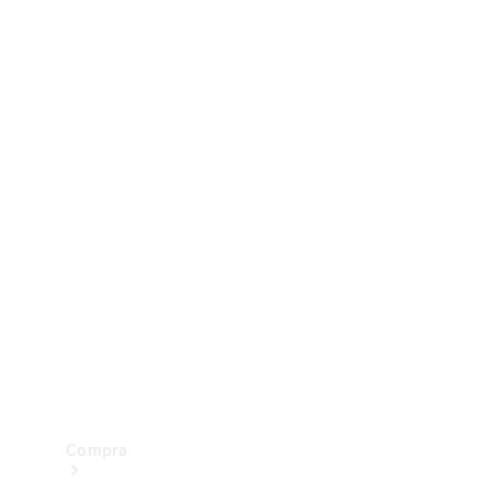
Configurador
Test drive
Showroom Online
Compra