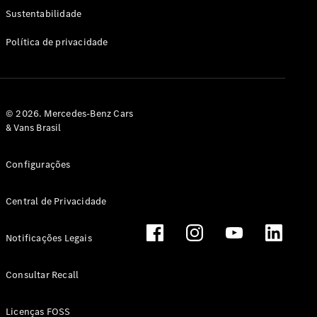
Classe G
Sustentabilidade
Configurador
Política de privacidade
Test drive
Showroom
Online
Hatchback
© 2026. Mercedes-Benz Cars
& Vans Brasil
Configurações
Central de Privacidade
Classe A
Hatchback
Notificações Legais
Configurador
Test drive
Consultar Recall
Showroom
Online
Licenças FOSS