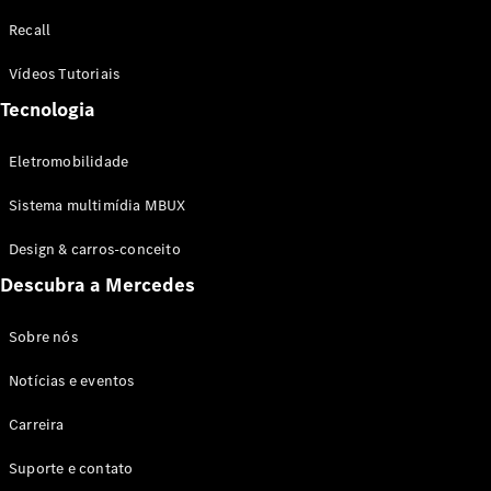
Configurador
Recall
Test drive
Showroom
Vídeos Tutoriais
Online
Tecnologia
SUV
Eletromobilidade
Sistema multimídia MBUX
Design & carros-conceito
Todos os
Descubra a Mercedes
SUVs
EQB
Elétrico
GLA
Sobre nós
GLB
Notícias e eventos
GLC
GLC Coupé
Carreira
GLE
GLE Coupé
Suporte e contato
GLS