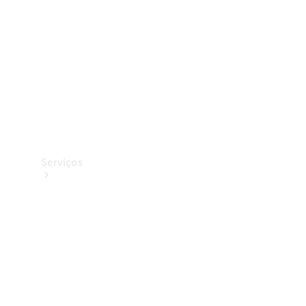
Originais
Coleção
Serviços
Todos os
serviços