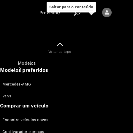
Saltar para o conteúdo
Provedor/proteção de dados
Provedor/proteção
Voltar ao topo
de dados
Modelos
Modelos preferidos
Mercedes-AMG
Vans
Comprar um veículo
Todos os modelos
Encontre veículos novos
Modelos elétricos
Configurador e preços