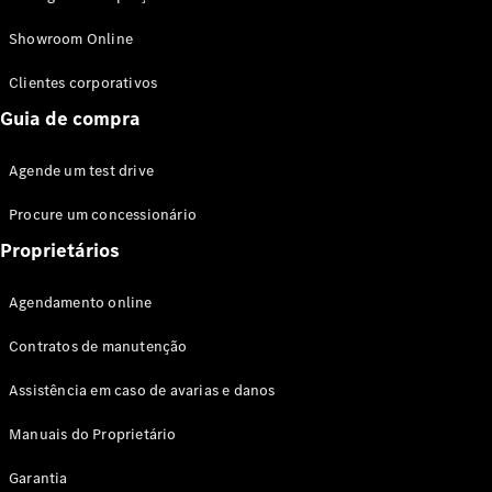
Modelos híbridos plug-in
Showroom Online
Sedans
Clientes corporativos
Guia de compra
Agende um test drive
Procure um concessionário
Todos os
Sedans
Proprietários
Classe C
Sedan
Agendamento online
EQE
Elétrico
Sedan
Contratos de manutenção
Classe E
Sedan
Assistência em caso de avarias e danos
Classe S
Sedan
Manuais do Proprietário
Longo
Garantia