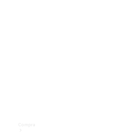
Configurador
Test drive
Showroom Online
Compra