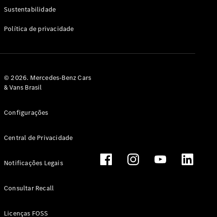
Classe G
Sustentabilidade
Configurador
Política de privacidade
Test drive
Showroom
Online
Hatchback
© 2026. Mercedes-Benz Cars
& Vans Brasil
Configurações
Central de Privacidade
Classe A
Hatchback
Notificações Legais
Configurador
Test drive
Consultar Recall
Showroom
Online
Licenças FOSS