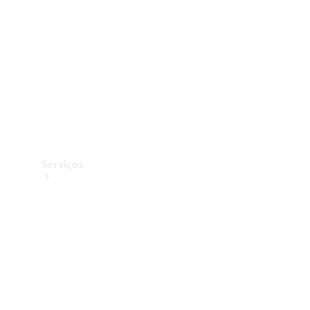
Originais
Coleção
Serviços
Todos os
serviços