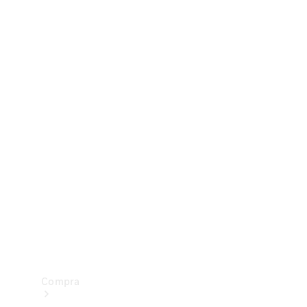
Configurador
Test drive
Showroom Online
Compra