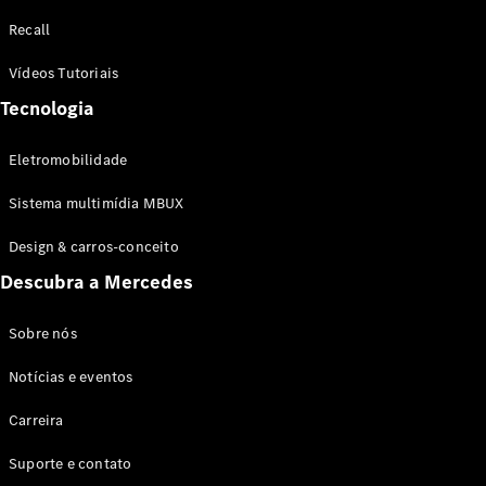
Configurador
Recall
Test drive
Showroom
Vídeos Tutoriais
Online
Tecnologia
SUV
Eletromobilidade
Sistema multimídia MBUX
Design & carros-conceito
Todos os
Descubra a Mercedes
SUVs
EQB
Elétrico
GLA
Sobre nós
GLB
Notícias e eventos
GLC
GLC Coupé
Carreira
GLE
GLE Coupé
Suporte e contato
GLS