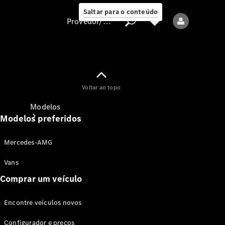
Saltar para o conteúdo
Provedor/proteção de dados
Provedor/proteção
Voltar ao topo
de dados
Modelos
Modelos preferidos
Mercedes-AMG
Vans
Comprar um veículo
Todos os modelos
Encontre veículos novos
Modelos elétricos
Configurador e preços