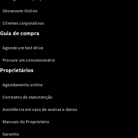
Modelos híbridos plug-in
Showroom Online
Sedans
Clientes corporativos
Guia de compra
Agende um test drive
Procure um concessionário
Todos os
Sedans
Proprietários
Classe C
Sedan
Agendamento online
EQE
Elétrico
Sedan
Contratos de manutenção
Classe E
Sedan
Assistência em caso de avarias e danos
Classe S
Sedan
Manuais do Proprietário
Longo
Garantia