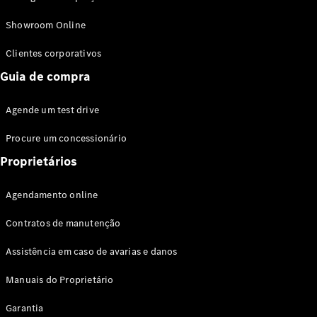
Modelos híbridos plug-in
Showroom Online
Sedans
Clientes corporativos
Guia de compra
Agende um test drive
Procure um concessionário
Todos os
Sedans
Proprietários
Classe C
Sedan
Agendamento online
EQE
Elétrico
Sedan
Contratos de manutenção
Classe E
Sedan
Assistência em caso de avarias e danos
Classe S
Sedan
Manuais do Proprietário
Longo
Garantia