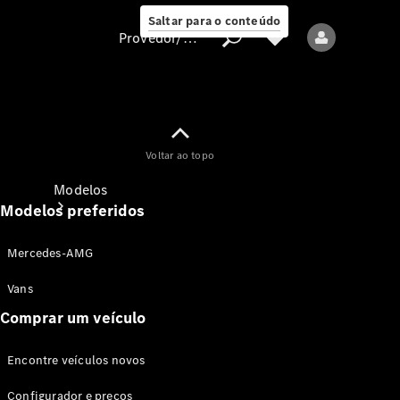
Saltar para o conteúdo
Provedor/proteção de dados
Provedor/proteção
Voltar ao topo
de dados
Modelos
Modelos preferidos
Mercedes-AMG
Vans
Comprar um veículo
Todos os modelos
Encontre veículos novos
Modelos elétricos
Configurador e preços