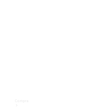
Configurador
Test drive
Showroom Online
Compra