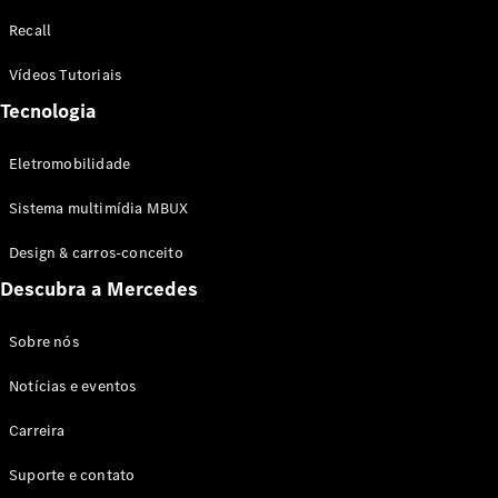
Configurador
Recall
Test drive
Showroom
Vídeos Tutoriais
Online
Tecnologia
SUV
Eletromobilidade
Sistema multimídia MBUX
Design & carros-conceito
Todos os
Descubra a Mercedes
SUVs
EQB
Elétrico
GLA
Sobre nós
GLB
Notícias e eventos
GLC
GLC Coupé
Carreira
GLE
GLE Coupé
Suporte e contato
GLS