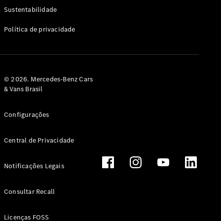
Classe G
Sustentabilidade
Configurador
Política de privacidade
Test drive
Showroom
Online
Hatchback
© 2026. Mercedes-Benz Cars
& Vans Brasil
Configurações
Central de Privacidade
Classe A
Hatchback
Notificações Legais
Configurador
Test drive
Consultar Recall
Showroom
Online
Licenças FOSS