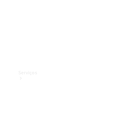
Originais
Coleção
Serviços
Todos os
serviços