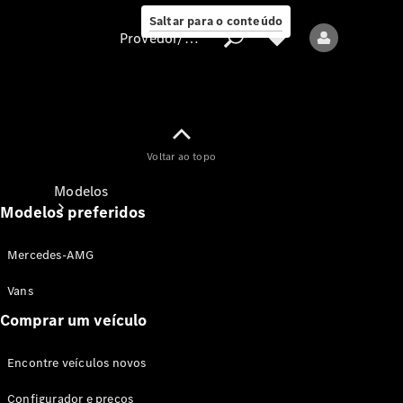
Saltar para o conteúdo
Provedor/proteção de dados
Provedor/proteção
Voltar ao topo
de dados
Modelos
Modelos preferidos
Mercedes-AMG
Vans
Comprar um veículo
Todos os modelos
Encontre veículos novos
Modelos elétricos
Configurador e preços