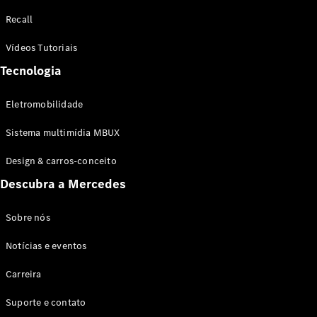
Configurador
Recall
Test drive
Showroom
Vídeos Tutoriais
Online
Tecnologia
SUV
Eletromobilidade
Sistema multimídia MBUX
Design & carros-conceito
Todos os
Descubra a Mercedes
SUVs
EQB
Elétrico
GLA
Sobre nós
GLB
Notícias e eventos
GLC
GLC Coupé
Carreira
GLE
GLE Coupé
Suporte e contato
GLS