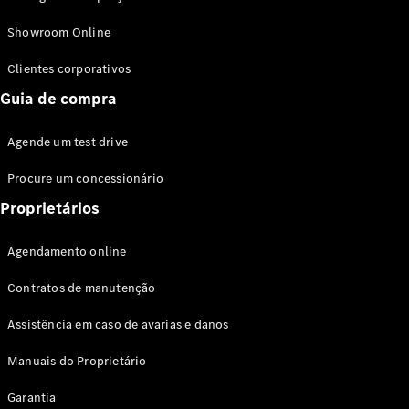
Modelos híbridos plug-in
Showroom Online
Sedans
Clientes corporativos
Guia de compra
Agende um test drive
Procure um concessionário
Todos os
Sedans
Proprietários
Classe C
Sedan
Agendamento online
EQE
Elétrico
Sedan
Contratos de manutenção
Classe E
Sedan
Assistência em caso de avarias e danos
Classe S
Sedan
Manuais do Proprietário
Longo
Garantia