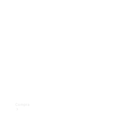
Configurador
Test drive
Showroom Online
Compra