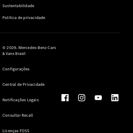
Classe G
Sustentabilidade
Configurador
Política de privacidade
Test drive
Showroom
Online
Hatchback
© 2026. Mercedes-Benz Cars
& Vans Brasil
Configurações
Central de Privacidade
Classe A
Hatchback
Notificações Legais
Configurador
Test drive
Consultar Recall
Showroom
Online
Licenças FOSS