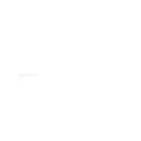
Originais
Coleção
Serviços
Todos os
serviços