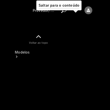
Saltar para o conteúdo
Provedor/proteção de dados
Provedor/proteção
Voltar ao topo
de dados
Modelos
Todos os modelos
Modelos elétricos