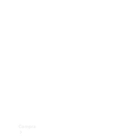
Configurador
Test drive
Showroom Online
Compra