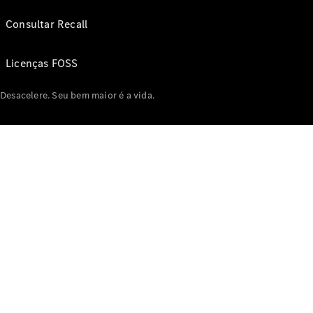
Consultar Recall
Licenças FOSS
Desacelere. Seu bem maior é a vida.