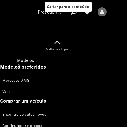
Saltar para o conteúdo
Provedor/proteção de dados
Provedor/proteção
Voltar ao topo
de dados
Modelos
Modelos preferidos
Mercedes-AMG
Vans
Comprar um veículo
Todos os modelos
Encontre veículos novos
Modelos elétricos
Configurador e preços