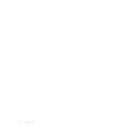
Configurador
Test drive
Showroom Online
Compra