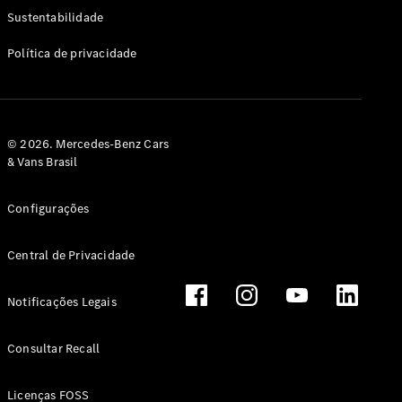
Classe G
Sustentabilidade
Configurador
Política de privacidade
Test drive
Showroom
Online
Hatchback
© 2026. Mercedes-Benz Cars
& Vans Brasil
Configurações
Central de Privacidade
Classe A
Hatchback
Notificações Legais
Configurador
Test drive
Consultar Recall
Showroom
Online
Licenças FOSS