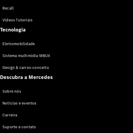
Configurador
Recall
Test drive
Showroom
Vídeos Tutoriais
Online
Tecnologia
SUV
Eletromobilidade
Sistema multimídia MBUX
Design & carros-conceito
Todos os
Descubra a Mercedes
SUVs
EQB
Elétrico
GLA
Sobre nós
GLB
Notícias e eventos
GLC
GLC Coupé
Carreira
GLE
GLE Coupé
Suporte e contato
GLS