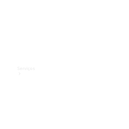
Originais
Coleção
Serviços
Todos os
serviços