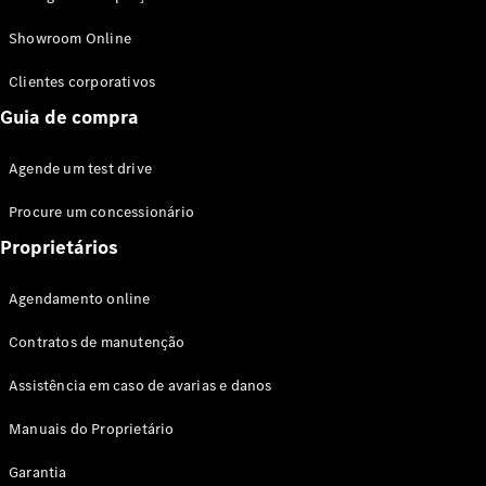
Modelos híbridos plug-in
Showroom Online
Sedans
Clientes corporativos
Guia de compra
Agende um test drive
Procure um concessionário
Todos os
Sedans
Proprietários
Classe C
Sedan
Agendamento online
EQE
Elétrico
Sedan
Contratos de manutenção
Classe E
Sedan
Assistência em caso de avarias e danos
Classe S
Sedan
Manuais do Proprietário
Longo
Garantia