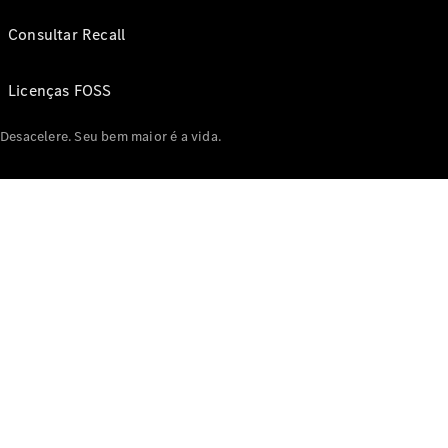
Consultar Recall
Licenças FOSS
Desacelere. Seu bem maior é a vida.