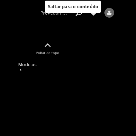
Saltar para o conteúdo
Provedor/proteção de dados
Provedor/proteção
Voltar ao topo
de dados
Modelos
Todos os modelos
Modelos elétricos