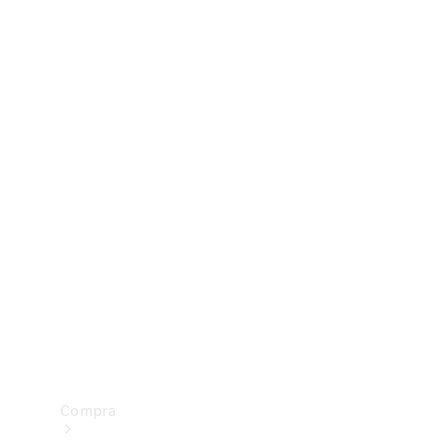
Configurador
Test drive
Showroom Online
Compra