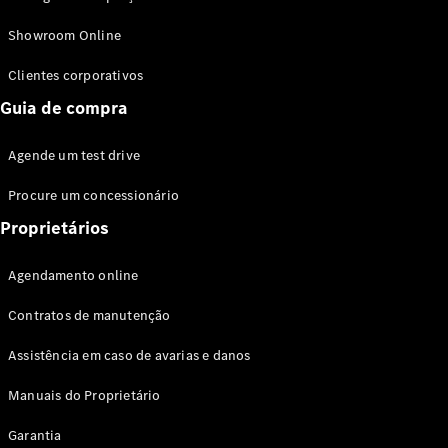
Modelos híbridos plug-in
Showroom Online
Sedans
Clientes corporativos
Guia de compra
Agende um test drive
Procure um concessionário
Todos os
Sedans
Proprietários
Classe C
Sedan
Agendamento online
EQE
Elétrico
Sedan
Contratos de manutenção
Classe E
Sedan
Assistência em caso de avarias e danos
Classe S
Sedan
Manuais do Proprietário
Longo
Garantia