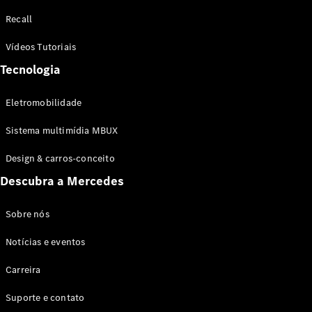
Configurador
Recall
Test drive
Showroom
Vídeos Tutoriais
Online
Tecnologia
SUV
Eletromobilidade
Sistema multimídia MBUX
Design & carros-conceito
Todos os
Descubra a Mercedes
SUVs
EQB
Elétrico
GLA
Sobre nós
GLB
Notícias e eventos
GLC
GLC Coupé
Carreira
GLE
GLE Coupé
Suporte e contato
GLS