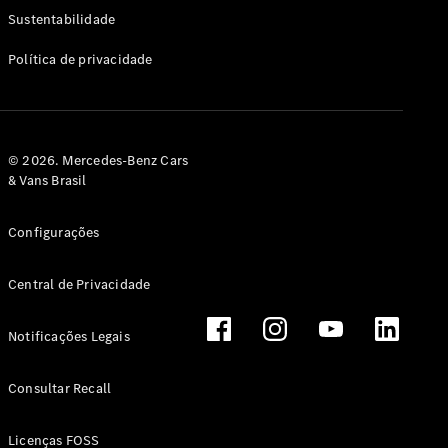
Classe G
Sustentabilidade
Configurador
Política de privacidade
Test drive
Showroom
Online
Hatchback
© 2026. Mercedes-Benz Cars
& Vans Brasil
Configurações
Central de Privacidade
Classe A
Hatchback
Notificações Legais
Configurador
Test drive
Consultar Recall
Showroom
Online
Licenças FOSS