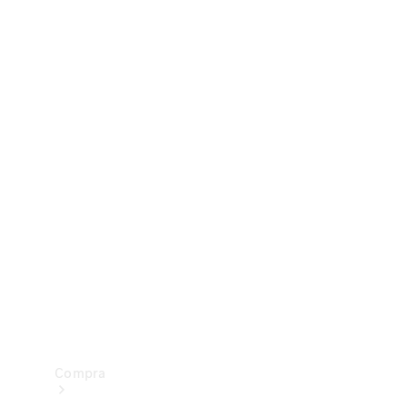
Configurador
Test drive
Showroom Online
Compra