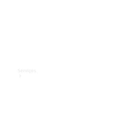
Originais
Coleção
Serviços
Todos os
serviços