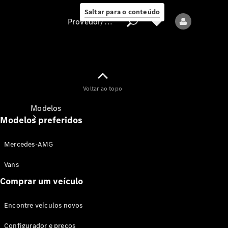
Saltar para o conteúdo
Provedor/proteção de dados
Provedor/proteção
Voltar ao topo
de dados
Modelos
Modelos preferidos
Mercedes-AMG
Vans
Comprar um veículo
Todos os modelos
Encontre veículos novos
Modelos elétricos
Configurador e preços