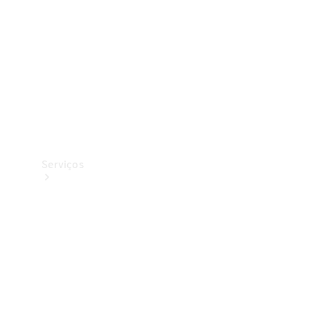
Originais
Coleção
Serviços
Todos os
serviços