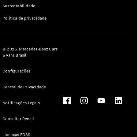
Classe G
Sustentabilidade
Configurador
Política de privacidade
Test drive
Showroom
Online
Hatchback
© 2026. Mercedes-Benz Cars
& Vans Brasil
Configurações
Central de Privacidade
Classe A
Hatchback
Notificações Legais
Configurador
Test drive
Consultar Recall
Showroom
Online
Licenças FOSS