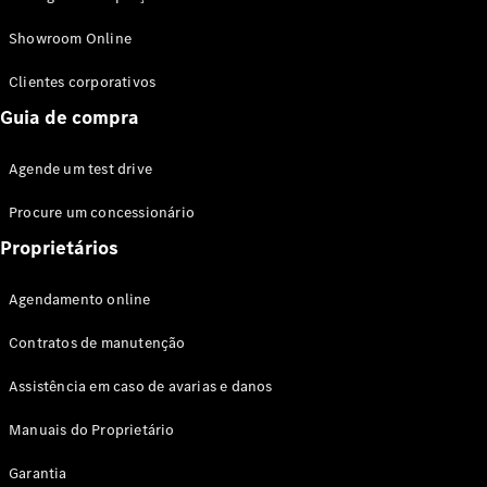
Modelos híbridos plug-in
Showroom Online
Sedans
Clientes corporativos
Guia de compra
Agende um test drive
Procure um concessionário
Todos os
Sedans
Proprietários
Classe C
Sedan
Agendamento online
EQE
Elétrico
Sedan
Contratos de manutenção
Classe E
Sedan
Assistência em caso de avarias e danos
Classe S
Sedan
Manuais do Proprietário
Longo
Garantia