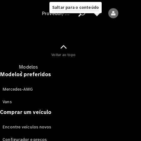
Saltar para o conteúdo
Provedor/proteção de dados
Provedor/proteção
Voltar ao topo
de dados
Modelos
Modelos preferidos
Mercedes-AMG
Vans
Comprar um veículo
Todos os modelos
Encontre veículos novos
Modelos elétricos
Configurador e preços