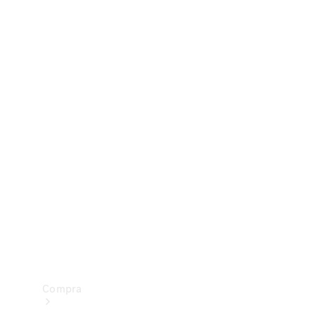
Configurador
Test drive
Showroom Online
Compra