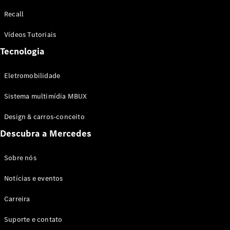
Configurador
Recall
Test drive
Showroom
Vídeos Tutoriais
Online
Tecnologia
SUV
Eletromobilidade
Sistema multimídia MBUX
Design & carros-conceito
Todos os
Descubra a Mercedes
SUVs
EQB
Elétrico
GLA
Sobre nós
GLB
Notícias e eventos
GLC
GLC Coupé
Carreira
GLE
GLE Coupé
Suporte e contato
GLS