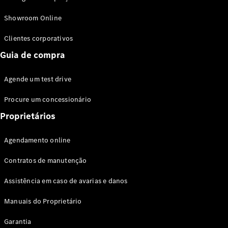
Modelos híbridos plug-in
Showroom Online
Sedans
Clientes corporativos
Guia de compra
Agende um test drive
Procure um concessionário
Todos os
Sedans
Proprietários
Classe C
Sedan
Agendamento online
EQE
Elétrico
Sedan
Contratos de manutenção
Classe E
Sedan
Assistência em caso de avarias e danos
Classe S
Sedan
Manuais do Proprietário
Longo
Garantia