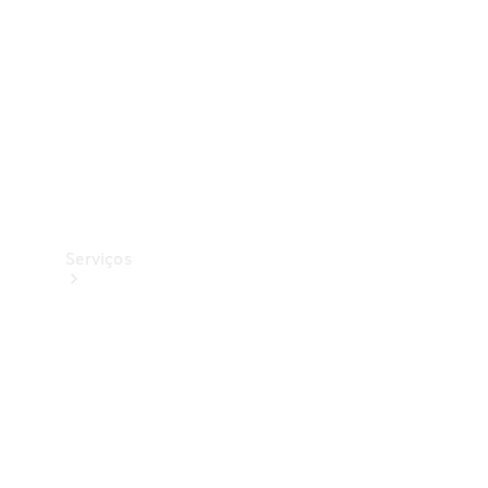
Originais
Coleção
Serviços
Todos os
serviços