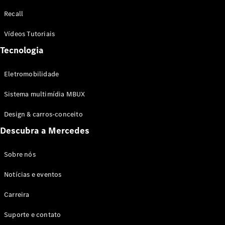
Configurador
Recall
Test drive
Showroom
Vídeos Tutoriais
Online
Tecnologia
SUV
Eletromobilidade
Sistema multimídia MBUX
Design & carros-conceito
Todos os
Descubra a Mercedes
SUVs
EQB
Elétrico
GLA
Sobre nós
GLB
Notícias e eventos
GLC
GLC Coupé
Carreira
GLE
GLE Coupé
Suporte e contato
GLS