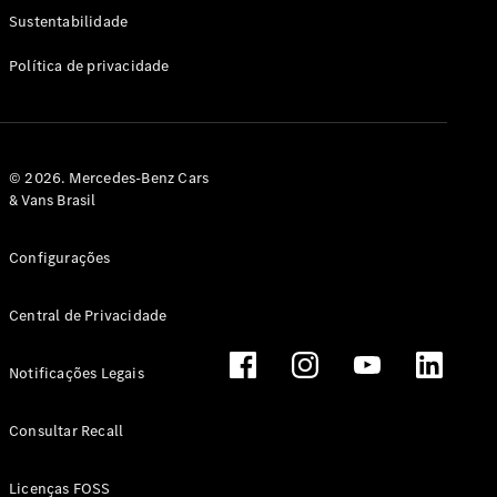
Classe G
Sustentabilidade
Configurador
Política de privacidade
Test drive
Showroom
Online
Hatchback
© 2026. Mercedes-Benz Cars
& Vans Brasil
Configurações
Central de Privacidade
Classe A
Hatchback
Notificações Legais
Configurador
Test drive
Consultar Recall
Showroom
Online
Licenças FOSS