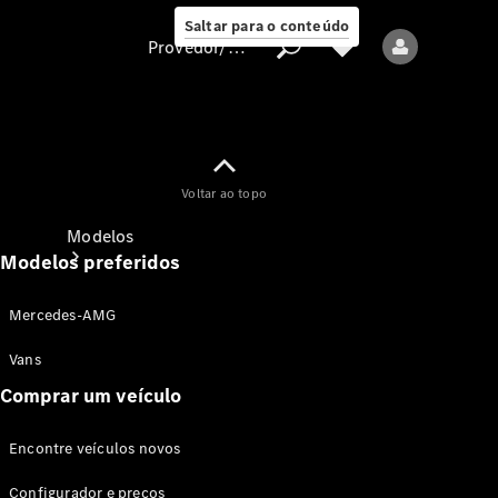
Saltar para o conteúdo
Provedor/proteção de dados
Provedor/proteção
Voltar ao topo
de dados
Modelos
Modelos preferidos
Mercedes-AMG
Vans
Comprar um veículo
Todos os modelos
Encontre veículos novos
Modelos elétricos
Configurador e preços