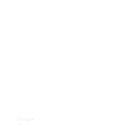
Configurador
Test drive
Showroom Online
Compra