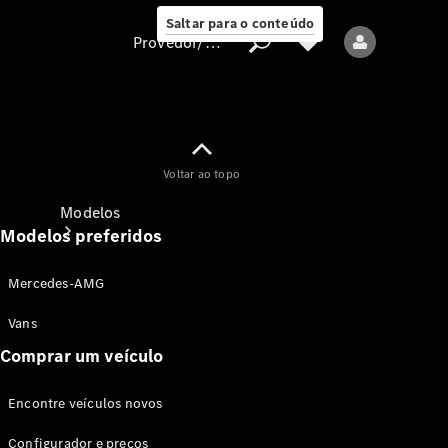
Saltar para o conteúdo
Provedor/proteção de dados
Provedor/proteção
Voltar ao topo
de dados
Modelos
Modelos preferidos
Mercedes-AMG
Vans
Comprar um veículo
Todos os modelos
Encontre veículos novos
Modelos elétricos
Configurador e preços