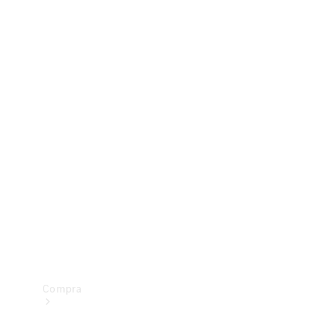
Configurador
Test drive
Showroom Online
Compra