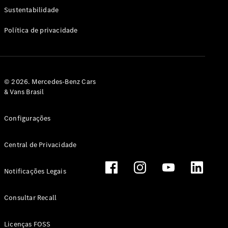
Classe G
Sustentabilidade
Configurador
Política de privacidade
Test drive
Showroom
Online
Hatchback
© 2026. Mercedes-Benz Cars
& Vans Brasil
Configurações
Central de Privacidade
Classe A
Hatchback
Notificações Legais
Configurador
Test drive
Consultar Recall
Showroom
Online
Licenças FOSS