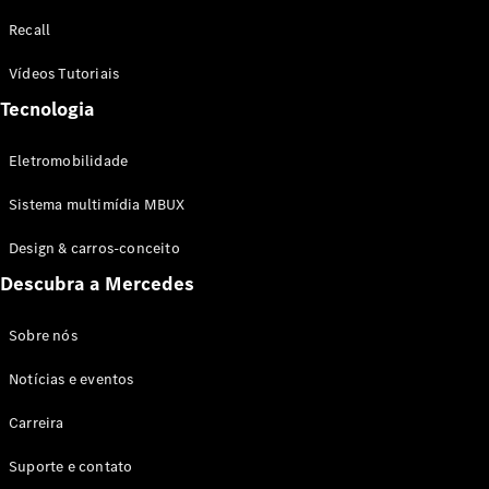
Configurador
Recall
Test drive
Showroom
Vídeos Tutoriais
Online
Tecnologia
SUV
Eletromobilidade
Sistema multimídia MBUX
Design & carros-conceito
Todos os
Descubra a Mercedes
SUVs
EQB
Elétrico
GLA
Sobre nós
GLB
Notícias e eventos
GLC
GLC Coupé
Carreira
GLE
GLE Coupé
Suporte e contato
GLS