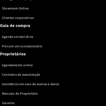
Modelos híbridos plug-in
Showroom Online
Sedans
Clientes corporativos
Guia de compra
Agende um test drive
Procure um concessionário
Todos os
Sedans
Proprietários
Classe C
Sedan
Agendamento online
EQE
Elétrico
Sedan
Contratos de manutenção
Classe E
Sedan
Assistência em caso de avarias e danos
Classe S
Sedan
Manuais do Proprietário
Longo
Garantia