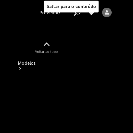
Saltar para o conteúdo
Provedor/proteção de dados
Provedor/proteção
Voltar ao topo
de dados
Modelos
Todos os modelos
Modelos elétricos