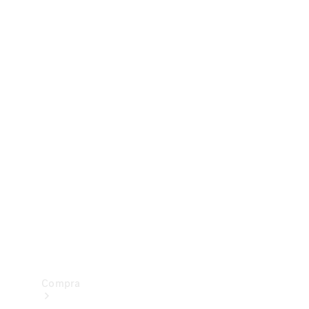
Configurador
Test drive
Showroom Online
Compra