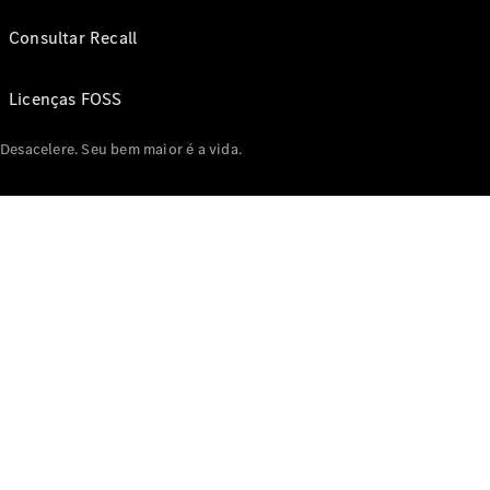
Consultar Recall
Licenças FOSS
Desacelere. Seu bem maior é a vida.