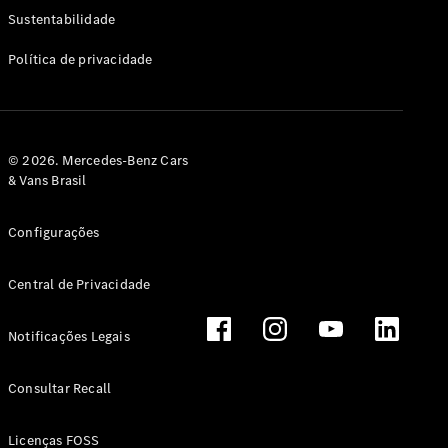
Classe G
Sustentabilidade
Configurador
Política de privacidade
Test drive
Showroom
Online
Hatchback
© 2026. Mercedes-Benz Cars
& Vans Brasil
Configurações
Central de Privacidade
Classe A
Hatchback
Notificações Legais
Configurador
Test drive
Consultar Recall
Showroom
Online
Licenças FOSS