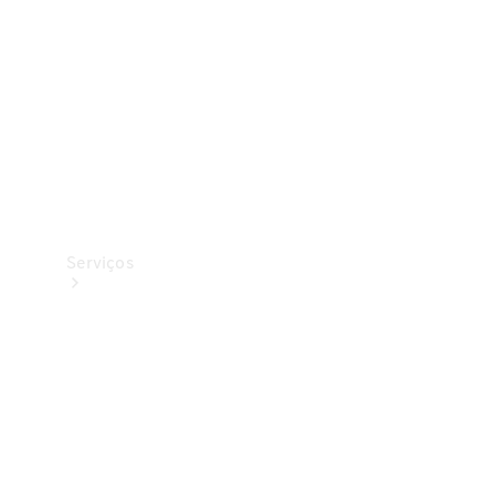
Originais
Coleção
Serviços
Todos os
serviços