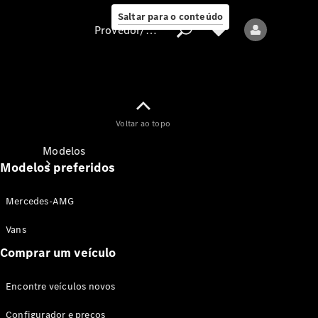
Saltar para o conteúdo
Provedor/proteção de dados
Provedor/proteção
Voltar ao topo
de dados
Modelos
Modelos preferidos
Mercedes-AMG
Vans
Comprar um veículo
Todos os modelos
Encontre veículos novos
Modelos elétricos
Configurador e preços