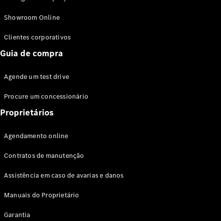
Modelos híbridos plug-in
Showroom Online
Sedans
Clientes corporativos
Guia de compra
Agende um test drive
Procure um concessionário
Todos os
Sedans
Proprietários
Classe C
Sedan
Agendamento online
EQE
Elétrico
Sedan
Contratos de manutenção
Classe E
Sedan
Assistência em caso de avarias e danos
Classe S
Sedan
Manuais do Proprietário
Longo
Garantia