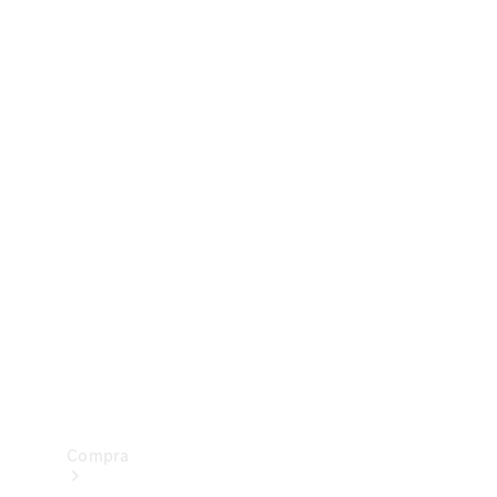
Configurador
Test drive
Showroom Online
Compra