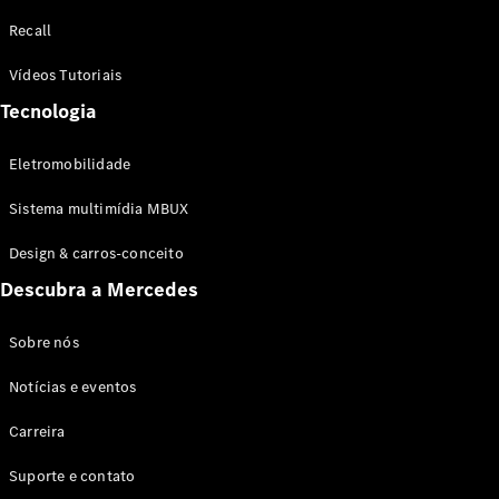
Configurador
Recall
Test drive
Showroom
Vídeos Tutoriais
Online
Tecnologia
SUV
Eletromobilidade
Sistema multimídia MBUX
Design & carros-conceito
Todos os
Descubra a Mercedes
SUVs
EQB
Elétrico
GLA
Sobre nós
GLB
Notícias e eventos
GLC
GLC Coupé
Carreira
GLE
GLE Coupé
Suporte e contato
GLS