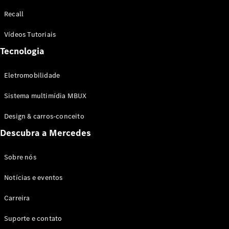
Configurador
Recall
Test drive
Showroom
Vídeos Tutoriais
Online
Tecnologia
SUV
Eletromobilidade
Sistema multimídia MBUX
Design & carros-conceito
Todos os
Descubra a Mercedes
SUVs
EQB
Elétrico
GLA
Sobre nós
GLB
Notícias e eventos
GLC
GLC Coupé
Carreira
GLE
GLE Coupé
Suporte e contato
GLS