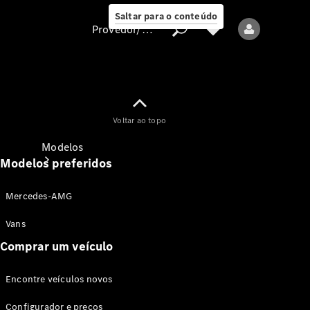
Saltar para o conteúdo
Provedor/proteção de dados
Provedor/proteção
Voltar ao topo
de dados
Modelos
Modelos preferidos
Mercedes-AMG
Vans
Comprar um veículo
Todos os modelos
Encontre veículos novos
Modelos elétricos
Configurador e preços