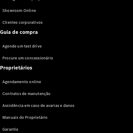
Modelos híbridos plug-in
Showroom Online
Sedans
Clientes corporativos
Guia de compra
Agende um test drive
Procure um concessionário
Todos os
Sedans
Proprietários
Classe C
Sedan
Agendamento online
EQE
Elétrico
Sedan
Contratos de manutenção
Classe E
Sedan
Assistência em caso de avarias e danos
Classe S
Sedan
Manuais do Proprietário
Longo
Garantia