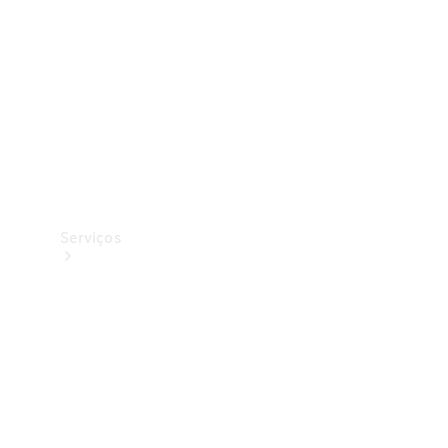
Originais
Coleção
Serviços
Todos os
serviços