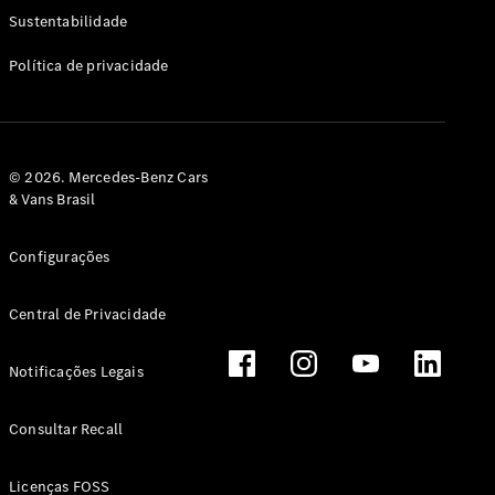
Classe G
Sustentabilidade
Configurador
Política de privacidade
Test drive
Showroom
Online
Hatchback
© 2026. Mercedes-Benz Cars
& Vans Brasil
Configurações
Central de Privacidade
Classe A
Hatchback
Notificações Legais
Configurador
Test drive
Consultar Recall
Showroom
Online
Licenças FOSS