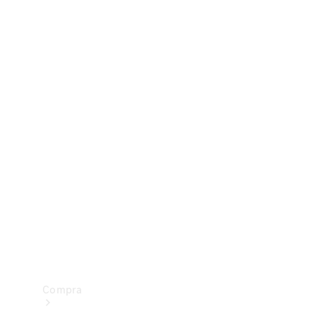
Configurador
Test drive
Showroom Online
Compra