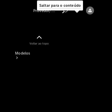
Saltar para o conteúdo
Provedor/proteção de dados
Provedor/proteção
Voltar ao topo
de dados
Modelos
Todos os modelos
Modelos elétricos