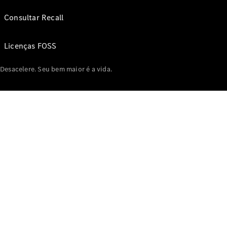
Consultar Recall
Licenças FOSS
Desacelere. Seu bem maior é a vida.