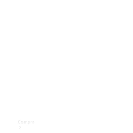
Configurador
Test drive
Showroom Online
Compra