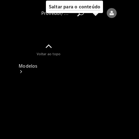
Saltar para o conteúdo
Provedor/proteção de dados
Provedor/proteção
Voltar ao topo
de dados
Modelos
Todos os modelos
Modelos elétricos