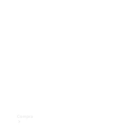
Configurador
Test drive
Showroom Online
Compra