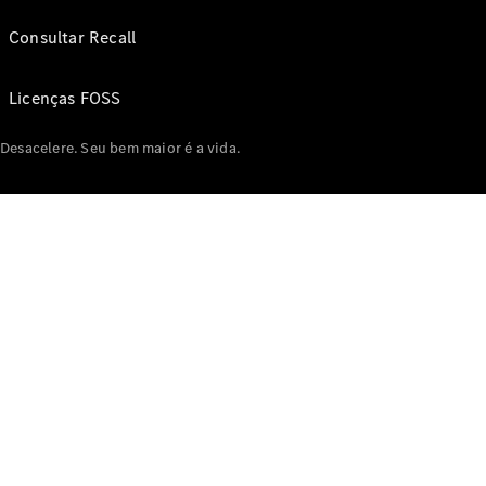
Consultar Recall
Licenças FOSS
Desacelere. Seu bem maior é a vida.