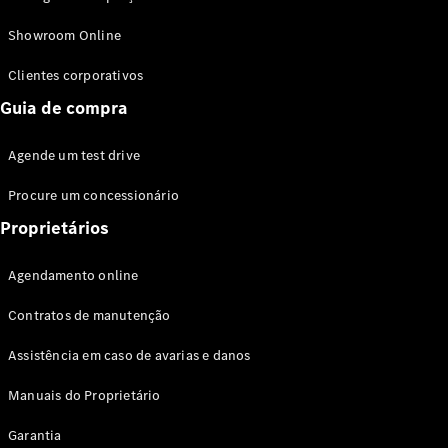
Modelos híbridos plug-in
Showroom Online
Sedans
Clientes corporativos
Guia de compra
Agende um test drive
Procure um concessionário
Todos os
Sedans
Proprietários
Classe C
Sedan
Agendamento online
EQE
Elétrico
Sedan
Contratos de manutenção
Classe E
Sedan
Assistência em caso de avarias e danos
Classe S
Sedan
Manuais do Proprietário
Longo
Garantia