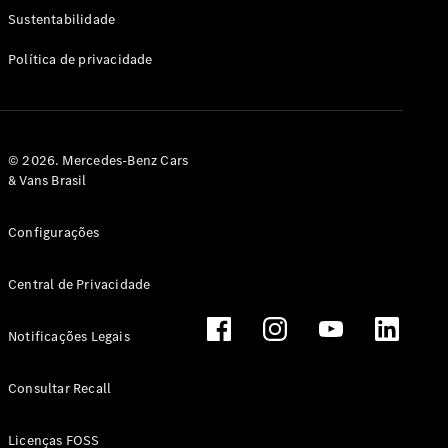
Classe G
Sustentabilidade
Configurador
Política de privacidade
Test drive
Showroom
Online
Hatchback
© 2026. Mercedes-Benz Cars
& Vans Brasil
Configurações
Central de Privacidade
Classe A
Hatchback
Notificações Legais
Configurador
Test drive
Consultar Recall
Showroom
Online
Licenças FOSS