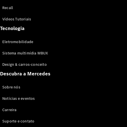
Configurador
Recall
Test drive
Showroom
Vídeos Tutoriais
Online
Tecnologia
SUV
Eletromobilidade
Sistema multimídia MBUX
Design & carros-conceito
Todos os
Descubra a Mercedes
SUVs
EQB
Elétrico
GLA
Sobre nós
GLB
Notícias e eventos
GLC
GLC Coupé
Carreira
GLE
GLE Coupé
Suporte e contato
GLS