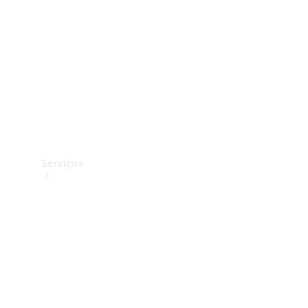
Originais
Coleção
Serviços
Todos os
serviços