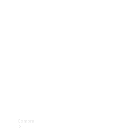
Configurador
Test drive
Showroom Online
Compra