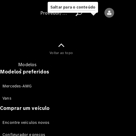
Saltar para o conteúdo
Provedor/proteção de dados
Provedor/proteção
Voltar ao topo
de dados
Modelos
Modelos preferidos
Mercedes-AMG
Vans
Comprar um veículo
Todos os modelos
Encontre veículos novos
Modelos elétricos
Configurador e preços