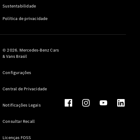
Classe G
Sustentabilidade
Configurador
Política de privacidade
Test drive
Showroom
Online
Hatchback
© 2026. Mercedes-Benz Cars
& Vans Brasil
Configurações
Central de Privacidade
Classe A
Hatchback
Notificações Legais
Configurador
Test drive
Consultar Recall
Showroom
Online
Licenças FOSS