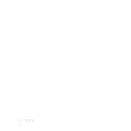
Configurador
Test drive
Showroom Online
Compra