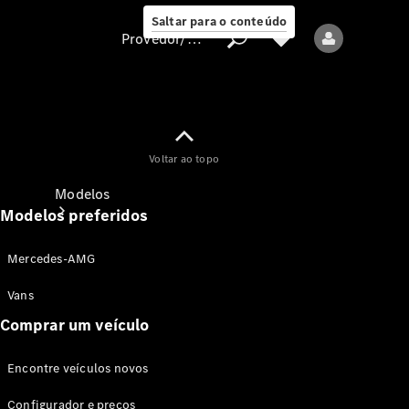
Saltar para o conteúdo
Provedor/proteção de dados
Provedor/proteção
Voltar ao topo
de dados
Modelos
Modelos preferidos
Mercedes-AMG
Vans
Comprar um veículo
Todos os modelos
Encontre veículos novos
Modelos elétricos
Configurador e preços