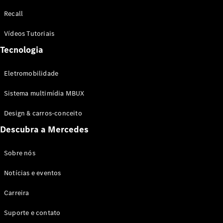
Configurador
Recall
Test drive
Showroom
Vídeos Tutoriais
Online
Tecnologia
SUV
Eletromobilidade
Sistema multimídia MBUX
Design & carros-conceito
Todos os
Descubra a Mercedes
SUVs
EQB
Elétrico
GLA
Sobre nós
GLB
Notícias e eventos
GLC
GLC Coupé
Carreira
GLE
GLE Coupé
Suporte e contato
GLS