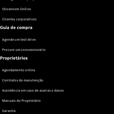
Modelos híbridos plug-in
Showroom Online
Sedans
Clientes corporativos
Guia de compra
Agende um test drive
Procure um concessionário
Todos os
Sedans
Proprietários
Classe C
Sedan
Agendamento online
EQE
Elétrico
Sedan
Contratos de manutenção
Classe E
Sedan
Assistência em caso de avarias e danos
Classe S
Sedan
Manuais do Proprietário
Longo
Garantia