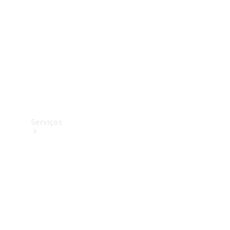
Originais
Coleção
Serviços
Todos os
serviços