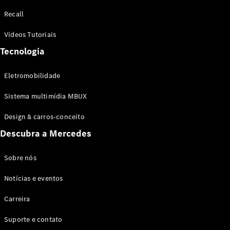
Configurador
Recall
Test drive
Showroom
Vídeos Tutoriais
Online
Tecnologia
SUV
Eletromobilidade
Sistema multimídia MBUX
Design & carros-conceito
Todos os
Descubra a Mercedes
SUVs
EQB
Elétrico
GLA
Sobre nós
GLB
Notícias e eventos
GLC
GLC Coupé
Carreira
GLE
GLE Coupé
Suporte e contato
GLS