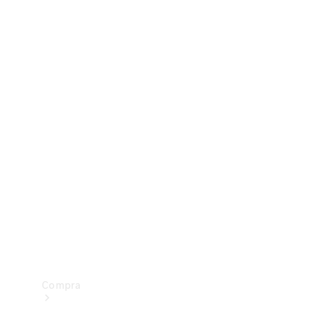
Configurador
Test drive
Showroom Online
Compra