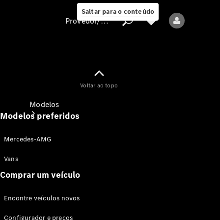
Saltar para o conteúdo
Provedor/proteção de dados
Provedor/proteção
Voltar ao topo
de dados
Modelos
Modelos preferidos
Mercedes-AMG
Vans
Comprar um veículo
Todos os modelos
Encontre veículos novos
Modelos elétricos
Configurador e preços