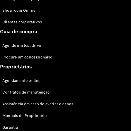
Modelos híbridos plug-in
Showroom Online
Sedans
Clientes corporativos
Guia de compra
Agende um test drive
Procure um concessionário
Todos os
Sedans
Proprietários
Classe C
Sedan
Agendamento online
EQE
Elétrico
Sedan
Contratos de manutenção
Classe E
Sedan
Assistência em caso de avarias e danos
Classe S
Sedan
Manuais do Proprietário
Longo
Garantia