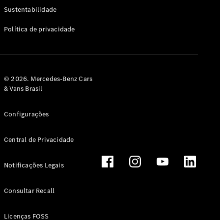
Classe G
Sustentabilidade
Configurador
Política de privacidade
Test drive
Showroom
Online
Hatchback
© 2026. Mercedes-Benz Cars
& Vans Brasil
Configurações
Central de Privacidade
Classe A
Hatchback
Notificações Legais
Configurador
Test drive
Consultar Recall
Showroom
Online
Licenças FOSS