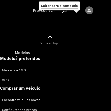
Saltar para o conteúdo
Provedor/proteção de dados
Provedor/proteção
Voltar ao topo
de dados
Modelos
Modelos preferidos
Mercedes-AMG
Vans
Comprar um veículo
Todos os modelos
Encontre veículos novos
Modelos elétricos
Configurador e preços