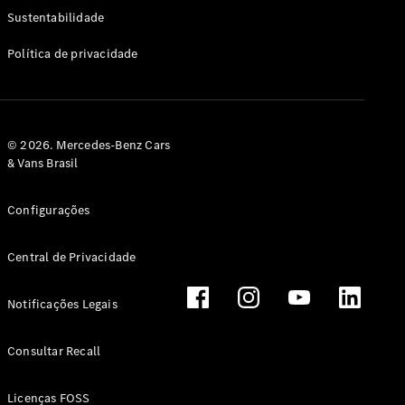
Classe G
Sustentabilidade
Configurador
Política de privacidade
Test drive
Showroom
Online
Hatchback
© 2026. Mercedes-Benz Cars
& Vans Brasil
Configurações
Central de Privacidade
Classe A
Hatchback
Notificações Legais
Configurador
Test drive
Consultar Recall
Showroom
Online
Licenças FOSS