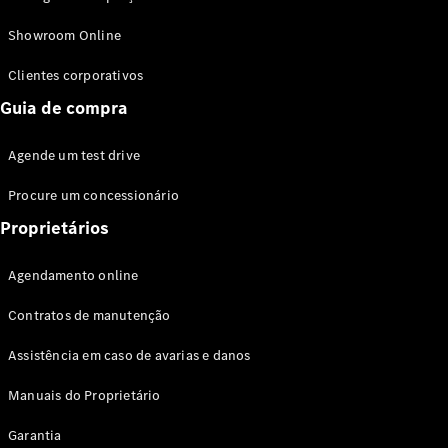
Modelos híbridos plug-in
Showroom Online
Sedans
Clientes corporativos
Guia de compra
Agende um test drive
Procure um concessionário
Todos os
Sedans
Proprietários
Classe C
Sedan
Agendamento online
EQE
Elétrico
Sedan
Contratos de manutenção
Classe E
Sedan
Assistência em caso de avarias e danos
Classe S
Sedan
Manuais do Proprietário
Longo
Garantia