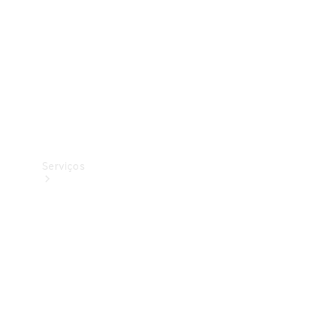
Originais
Coleção
Serviços
Todos os
serviços