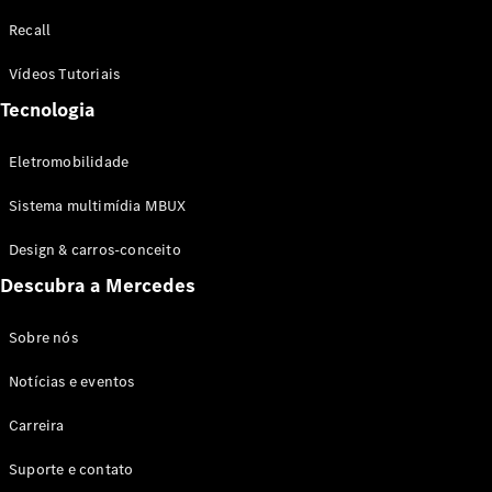
Configurador
Recall
Test drive
Showroom
Vídeos Tutoriais
Online
Tecnologia
SUV
Eletromobilidade
Sistema multimídia MBUX
Design & carros-conceito
Todos os
Descubra a Mercedes
SUVs
EQB
Elétrico
GLA
Sobre nós
GLB
Notícias e eventos
GLC
GLC Coupé
Carreira
GLE
GLE Coupé
Suporte e contato
GLS