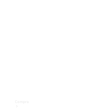
Configurador
Test drive
Showroom Online
Compra