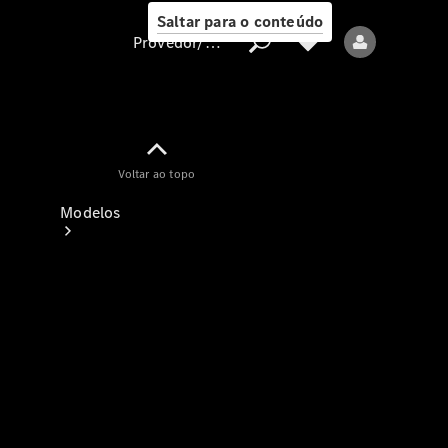
Saltar para o conteúdo
Provedor/proteção de dados
Provedor/proteção
Voltar ao topo
de dados
Modelos
Todos os modelos
Modelos elétricos