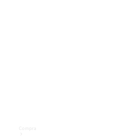
Configurador
Test drive
Showroom Online
Compra