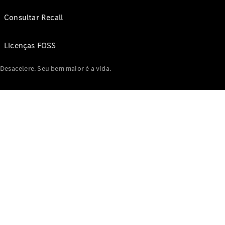
Consultar Recall
Licenças FOSS
Desacelere. Seu bem maior é a vida.