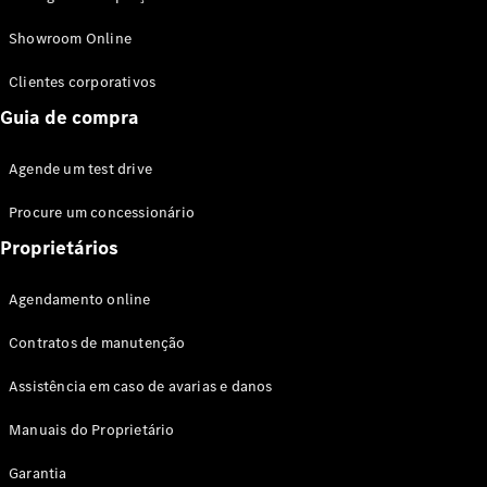
Modelos híbridos plug-in
Showroom Online
Sedans
Clientes corporativos
Guia de compra
Agende um test drive
Procure um concessionário
Todos os
Sedans
Proprietários
Classe C
Sedan
Agendamento online
EQE
Elétrico
Sedan
Contratos de manutenção
Classe E
Sedan
Assistência em caso de avarias e danos
Classe S
Sedan
Manuais do Proprietário
Longo
Garantia