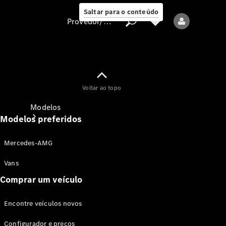
Saltar para o conteúdo
Provedor/proteção de dados
Provedor/proteção
Voltar ao topo
de dados
Modelos
Modelos preferidos
Mercedes-AMG
Vans
Comprar um veículo
Todos os modelos
Encontre veículos novos
Modelos elétricos
Configurador e preços