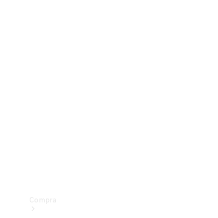
Configurador
Test drive
Showroom Online
Compra