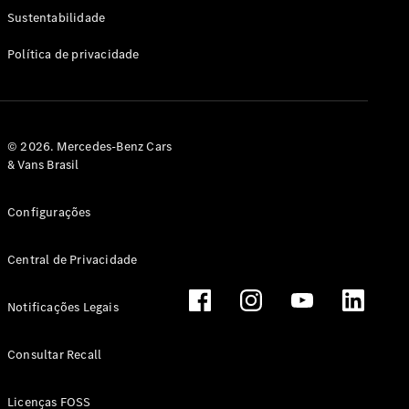
Classe G
Sustentabilidade
Configurador
Política de privacidade
Test drive
Showroom
Online
Hatchback
© 2026. Mercedes-Benz Cars
& Vans Brasil
Configurações
Central de Privacidade
Classe A
Hatchback
Notificações Legais
Configurador
Test drive
Consultar Recall
Showroom
Online
Licenças FOSS