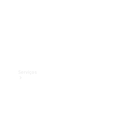
Originais
Coleção
Serviços
Todos os
serviços