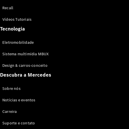
Configurador
Recall
Test drive
Showroom
Vídeos Tutoriais
Online
Tecnologia
SUV
Eletromobilidade
Sistema multimídia MBUX
Design & carros-conceito
Todos os
Descubra a Mercedes
SUVs
EQB
Elétrico
GLA
Sobre nós
GLB
Notícias e eventos
GLC
GLC Coupé
Carreira
GLE
GLE Coupé
Suporte e contato
GLS