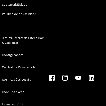
Classe G
Sustentabilidade
Configurador
Política de privacidade
Test drive
Showroom
Online
Hatchback
© 2026. Mercedes-Benz Cars
& Vans Brasil
Configurações
Central de Privacidade
Classe A
Hatchback
Notificações Legais
Configurador
Test drive
Consultar Recall
Showroom
Online
Licenças FOSS