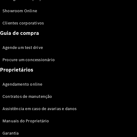
Modelos híbridos plug-in
Showroom Online
Sedans
Clientes corporativos
Guia de compra
Agende um test drive
Procure um concessionário
Todos os
Sedans
Proprietários
Classe C
Sedan
Agendamento online
EQE
Elétrico
Sedan
Contratos de manutenção
Classe E
Sedan
Assistência em caso de avarias e danos
Classe S
Sedan
Manuais do Proprietário
Longo
Garantia