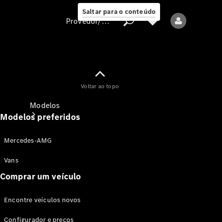
Saltar para o conteúdo
Provedor/proteção de dados
Provedor/proteção
Voltar ao topo
de dados
Modelos
Modelos preferidos
Mercedes-AMG
Vans
Comprar um veículo
Todos os modelos
Encontre veículos novos
Modelos elétricos
Configurador e preços