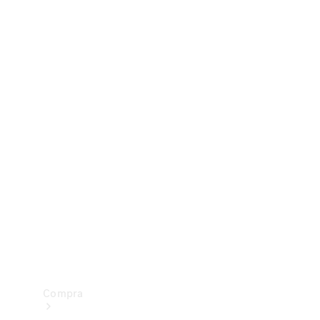
Configurador
Test drive
Showroom Online
Compra