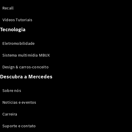
Configurador
Recall
Test drive
Showroom
Vídeos Tutoriais
Online
Tecnologia
SUV
Eletromobilidade
Sistema multimídia MBUX
Design & carros-conceito
Todos os
Descubra a Mercedes
SUVs
EQB
Elétrico
GLA
Sobre nós
GLB
Notícias e eventos
GLC
GLC Coupé
Carreira
GLE
GLE Coupé
Suporte e contato
GLS