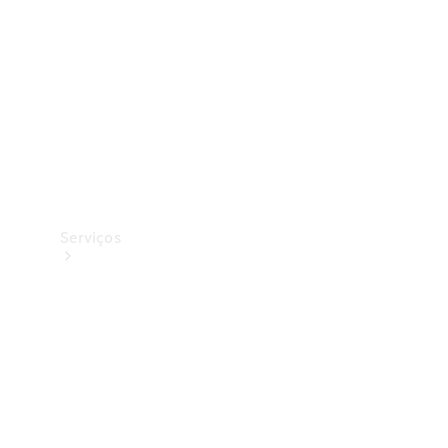
Originais
Coleção
Serviços
Todos os
serviços