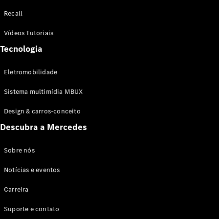
Configurador
Recall
Test drive
Showroom
Vídeos Tutoriais
Online
Tecnologia
SUV
Eletromobilidade
Sistema multimídia MBUX
Design & carros-conceito
Todos os
Descubra a Mercedes
SUVs
EQB
Elétrico
GLA
Sobre nós
GLB
Notícias e eventos
GLC
GLC Coupé
Carreira
GLE
GLE Coupé
Suporte e contato
GLS