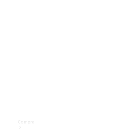
Configurador
Test drive
Showroom Online
Compra