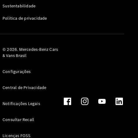
Classe G
Sustentabilidade
Configurador
Política de privacidade
Test drive
Showroom
Online
Hatchback
© 2026. Mercedes-Benz Cars
& Vans Brasil
Configurações
Central de Privacidade
Classe A
Hatchback
Notificações Legais
Configurador
Test drive
Consultar Recall
Showroom
Online
Licenças FOSS