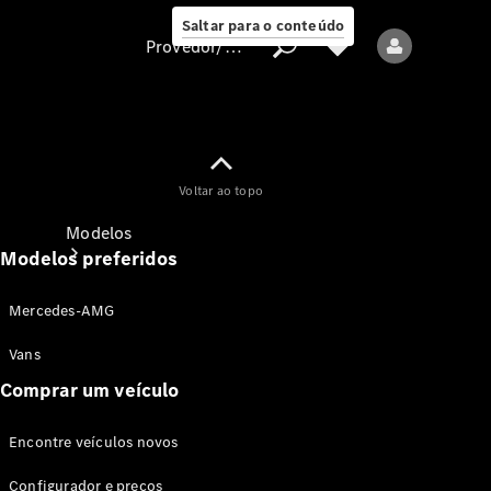
Saltar para o conteúdo
Provedor/proteção de dados
Provedor/proteção
Voltar ao topo
de dados
Modelos
Modelos preferidos
Mercedes-AMG
Vans
Comprar um veículo
Todos os modelos
Encontre veículos novos
Modelos elétricos
Configurador e preços