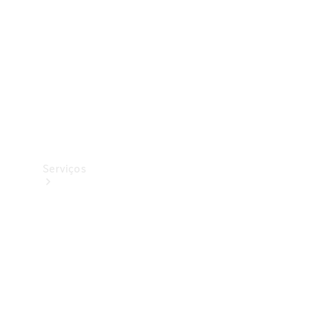
Originais
Coleção
Serviços
Todos os
serviços