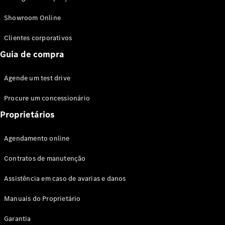
Modelos híbridos plug-in
Showroom Online
Sedans
Clientes corporativos
Guia de compra
Agende um test drive
Procure um concessionário
Todos os
Sedans
Proprietários
Classe C
Sedan
Agendamento online
EQE
Elétrico
Sedan
Contratos de manutenção
Classe E
Sedan
Assistência em caso de avarias e danos
Classe S
Sedan
Manuais do Proprietário
Longo
Garantia